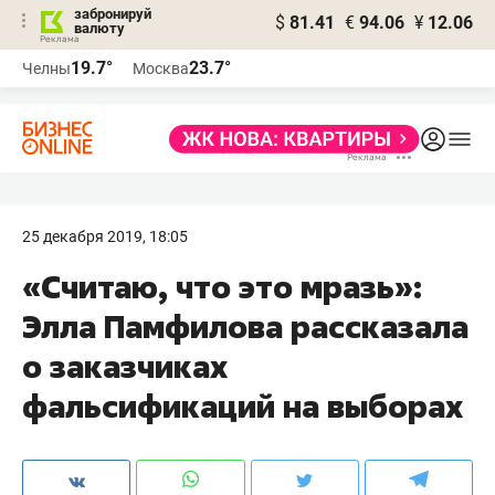
забронируй
$
81.41
€
94.06
¥
12.06
валюту
19.7°
23.7°
Челны
Москва
25 декабря 2019, 18:05
«Считаю, что это мразь»:
Элла Памфилова рассказала
о заказчиках
фальсификаций на выборах