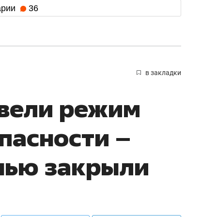
арии
36
в закладки
ввели режим
пасности –
нью закрыли