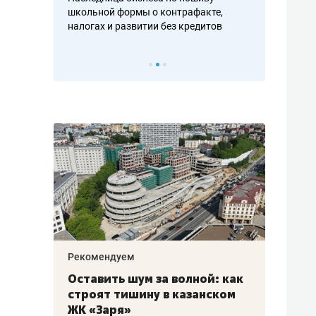
н, дотошных
школьной формы о контрафакте,
рынки, почем
осах мастеров
налогах и развитии без кредитов
чем интересе
Рекомендуем
Рекоме
в:
Оставить шум за волной: как
Психо
строят тишину в казанском
«Дире
щаться
ЖК «Заря»
когда