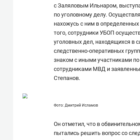
для меня это челлендж!»
дней
с Заляловым Ильнаром, выступ
по уголовному делу. Осуществл
нахожусь с ним в определенны
того, сотрудники УБОП осущест
уголовных дел, находящихся в с
следственно-оперативных групп 
знаком с иными участниками по
сотрудниками МВД и заявленным
Степанов.
Фото: Дмитрий Исламов
Он отметил, что в обвинительн
пытались решить вопрос со сле