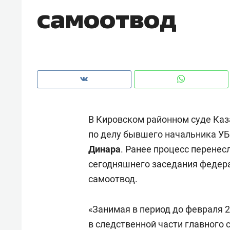
самоотвод
В Кировском районном суде Каз
по делу бывшего начальника У
Динара
. Ранее процесс перенес
сегодняшнего заседания федер
самоотвод.
Рекомендуем
Рекоме
а»:
Дизайнер-прораб Наталья
Как в
«Занимая в период до февраля 
 –
Наседкина: «Ремонт вместе
гаджет
в следственной части главного 
ет
с мебелью за 2 миллиона –
самос