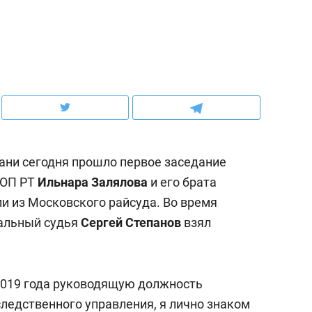
рынки, почему надо знать аксакалов и
о трехкратном росте це
чем интересен Оман?
клиентах и чудных запр
ани сегодня прошло первое заседание
БОП РТ
Ильнара Залялова
и его брата
ли из Московского райсуда. Во время
альный судья
Сергей Степанов
взял
ндуем
Рекомендуем
ыжить ребенку без
Салих хазрат Ибрагимо
2019 года руководящую должность
а и научить его
«Если меня не услышат
следственного управления, я лично знаком
тоятельности за 18
с минбара – буду обра