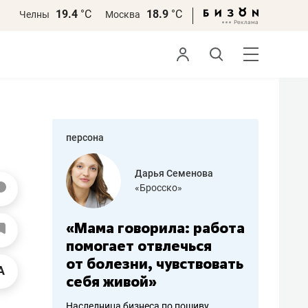
19.4
°С
18.9
°С
Челны
Москва
персона
бодец
Дарья Семенова
 решения»
«Бросско»
«Мама говорила: работа
«Не зна
вообще,
помогает отвлечься
правил,
от болезни, чувствовать
потерят
себя живой»
полгода
ирмы
Наследница бизнеса по пошиву
Как бизнесу 