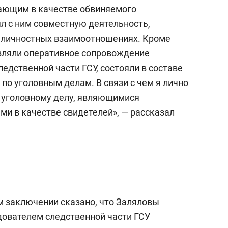
с вершины горы»
ающим в качестве обвиняемого
ял с ним совместную деятельность,
х личностных взаимоотношениях. Кроме
вляли оперативное сопровождение
ледственной части ГСУ, состояли в составе
по уголовным делам. В связи с чем я лично
 уголовному делу, являющимися
и в качестве свидетелей», — рассказал
ом заключении сказано, что Заляловы
дователем следственной части ГСУ