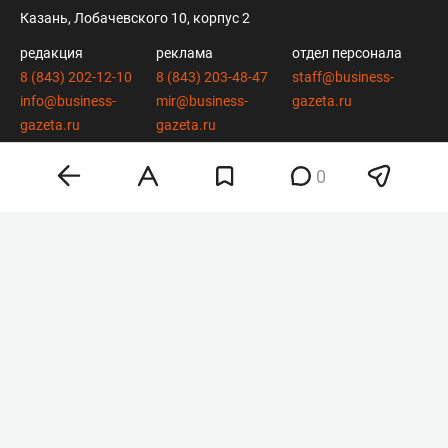
Казань, Лобачевского 10, корпус 2
редакция
реклама
отдел персонала
8 (843) 202-12-10
8 (843) 203-48-47
staff@business-
info@business-
mir@business-
gazeta.ru
gazeta.ru
gazeta.ru
0
вконтакте
twitter
telegram
дзен
youtube
мобильное приложение