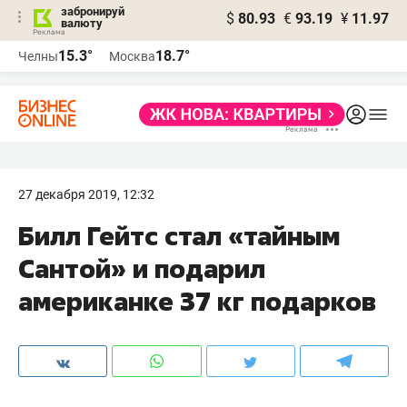
забронируй
$
80.93
€
93.19
¥
11.97
валюту
15.3°
18.7°
Челны
Москва
27 декабря 2019, 12:32
Билл Гейтс стал «тайным
Сантой» и подарил
американке 37 кг подарков