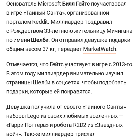
Основатель Microsoft
Билл Гейтс
поучаствовал
в игре «Тайный Санта», организованной
порталом Reddit. Миллиардер поздравил
с Рождеством 33-летнюю жительницу Мичигана
по имени
Шелби
. Он отправил девушке подарки
общим весом 37 кг, передает
MarketWatch
.
Отмечается, что Гейтс участвует в игре с 2013-го.
В этом году миллиардер внимательно изучил
страницы Шелби в соцсетях, чтобы подобрать
подарки, которые ей понравятся.
Девушка получила от своего «тайного Санты»
наборы Lego из своих любимых вселенных —
«Гарри Поттера» и робота R2D2 из «Звездных
войн». Также миллиардер прислал