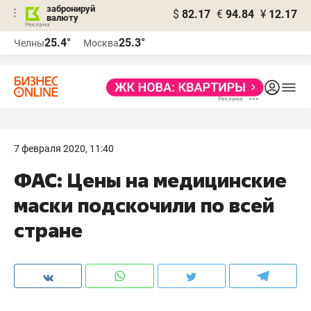
забронируй
$
82.17
€
94.84
¥
12.17
валюту
25.4°
25.3°
Челны
Москва
7 февраля 2020, 11:40
ФАС: Цены на медицинские
маски подскочили по всей
стране