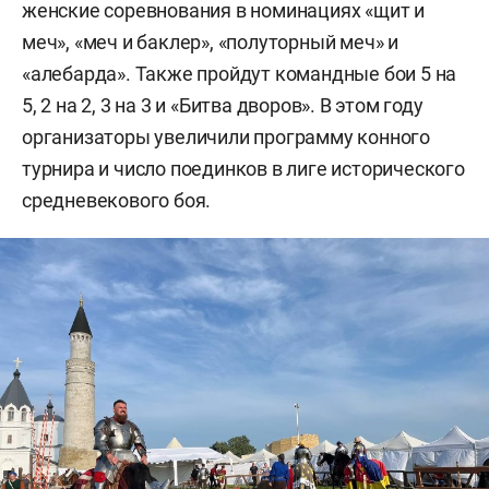
женские соревнования в номинациях «щит и
меч», «меч и баклер», «полуторный меч» и
«алебарда». Также пройдут командные бои 5 на
5, 2 на 2, 3 на 3 и «Битва дворов». В этом году
организаторы увеличили программу конного
турнира и число поединков в лиге исторического
средневекового боя.