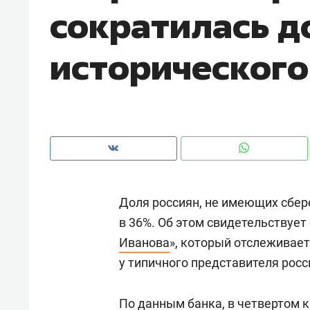
сократилась д
с ЖК «Иволга» в Зеленодольске
историческог
Доля россиян, не имеющих сбер
в 36%. Об этом свидетельствуе
Иванова
», который отслеживае
Рекомендуем
Рекоме
у типичного представителя росс
Падел, фитнес, танцы и даже
Психо
ниндзя-зал: как ТРЦ «Франт»
«Дире
стал Меккой для любителей
По данным банка, в четвертом 
когда 