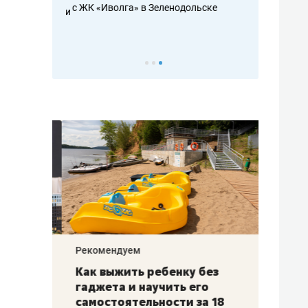
с ЖК «Иволга» в Зеленодольске
ть аксакалов и
школьной фор
налогах и раз
Рекомендуем
Рекоме
лья
Как выжить ребенку без
Салих
есте
гаджета и научить его
«Если
а –
самостоятельности за 18
с мин