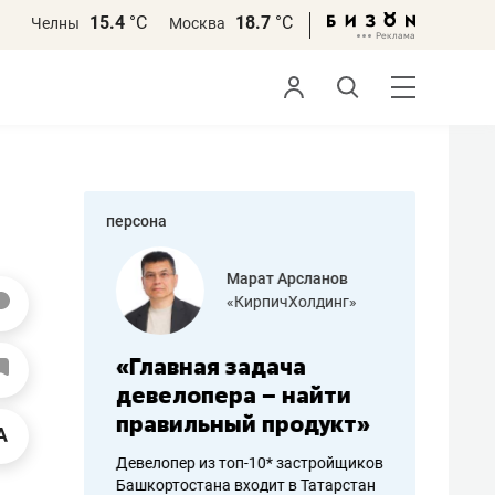
15.4
°С
18.7
°С
Челны
Москва
персона
азитов
Марат Арсланов
«КирпичХолдинг»
ных
«Главная задача
«Мама г
 может
девелопера – найти
помогае
мум
правильный продукт»
от болез
себя жи
Девелопер из топ-10* застройщиков
Башкортостана входит в Татарстан
арубежные
Наследница б