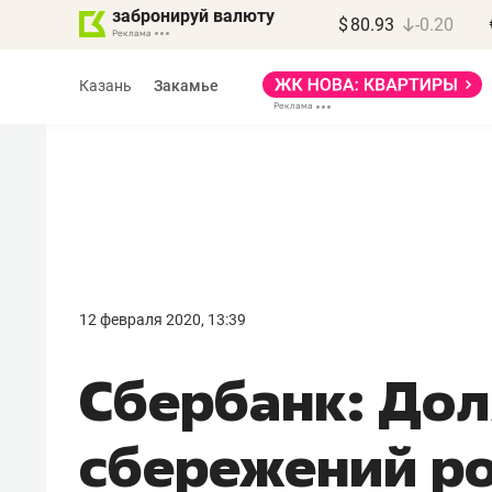
забронируй валюту
$
80.93
-0.20
Казань
Закамье
Марат Арсланов
«КирпичХолдинг»
12 февраля 2020, 13:39
«Главная задача
Сбербанк: До
девелопера – найти
правильный продукт»
сбережений р
Девелопер из топ-10* застройщико
Башкортостана входит в Татарстан