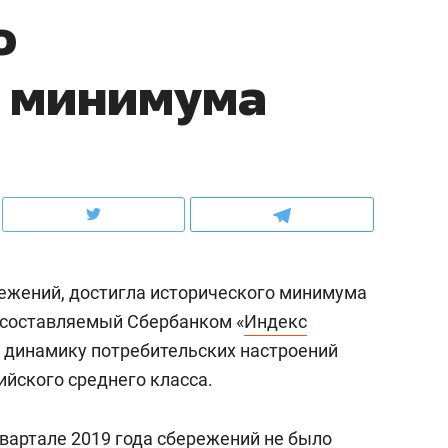
о
школьной формы о контрафакте,
рынки, почему надо зна
налогах и развитии без кредитов
чем интересен Оман?
о минимума
ежений, достигла исторического минимума
т составляемый Сбербанком «
Индекс
т динамику потребительских настроений
ндуем
Рекомендуем
ийского среднего класса.
терапевт «Фороса»:
Дизайнер-прораб Ната
кторский невроз» –
Наседкина: «Ремонт вм
квартале 2019 года сбережений не было
человек не считает
с мебелью за 2 миллион