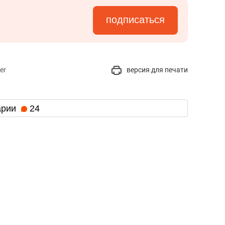
подписаться
er
версия для печати
арии
24