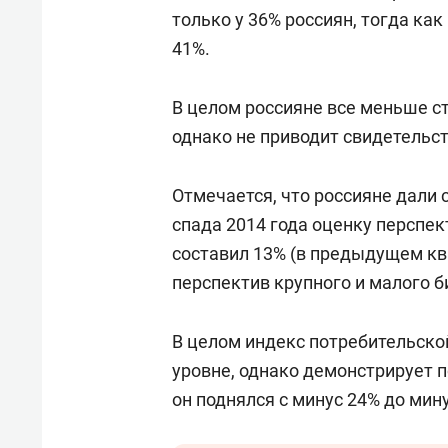
спорта
свою 
только у 36% россиян, тогда ка
стрес
41%.
В целом россияне все меньше с
однако не приводит свидетельс
Отмечается, что россияне дали
спада 2014 года оценку перспе
составил 13% (в предыдущем кв
перспектив крупного и малого б
В целом индекс потребительско
уровне, однако демонстрирует 
он поднялся с минус 24% до мин