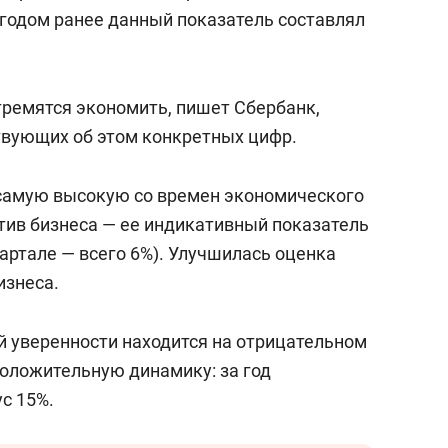
сверхнагрузку
для меня это челлендж
к годом ранее данный показатель составлял
сом»
тремятся экономить, пишет Сбербанк,
твующих об этом конкретных цифр.
 самую высокую со времен экономического
ктив бизнеса — ее индикативный показатель
артале — всего 6%). Улучшилась оценка
изнеса.
й уверенности находится на отрицательном
положительную динамику: за год
ус 15%.