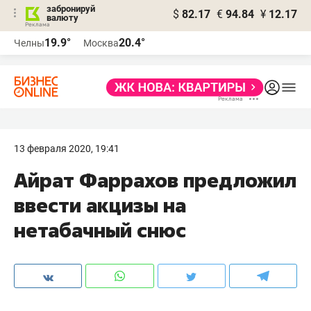
забронируй
$
82.17
€
94.84
¥
12.17
валюту
19.9°
20.4°
Челны
Москва
13 февраля 2020, 19:41
Айрат Фаррахов предложил
ввести акцизы на
нетабачный снюс