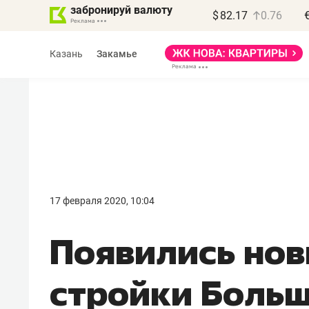
забронируй валюту
$
82.17
0.76
Казань
Закамье
17 февраля 2020, 10:04
​Появились но
стройки Боль