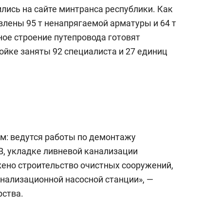
с вершины горы»
лись на сайте минтранса республики. Как
влены 95 т ненапрягаемой арматуры и 64 т
ое строение путепровода готовят
ойке заняты 92 специалиста и 27 единиц
: ведутся работы по демонтажу
В, укладке ливневой канализации
жено строительство очистных сооружений,
анализационной насосной станции», —
ства.