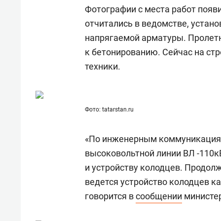
для меня это челлендж!»
дней
Фотографии с места работ появи
отчитались в ведомстве, устано
напрягаемой арматуры. Пролетн
к бетонированию. Сейчас на стр
техники.
Фото: tatarstan.ru
«По инженерным коммуникациям
высоковольтной линии ВЛ -110к
и устройству колодцев. Продол
ведется устройство колодцев к
говорится в
сообщении
министер