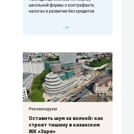
н, дотошных
школьной формы о контрафакте,
рынки, почем
осах мастеров
налогах и развитии без кредитов
чем интересе
Рекомендуем
Рекоме
в:
Оставить шум за волной: как
Психо
строят тишину в казанском
«Дире
щаться
ЖК «Заря»
когда