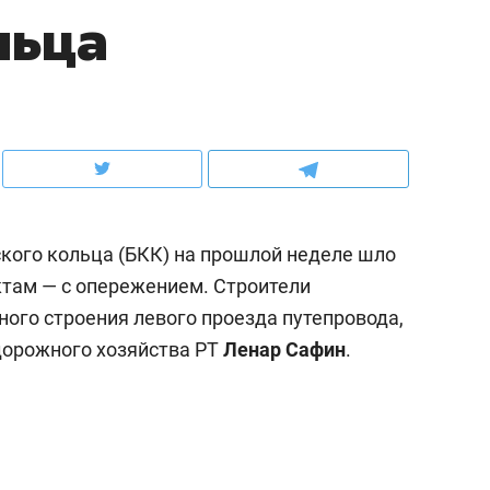
льца
рынки, почему надо знать аксакалов и
о трехкратном росте це
чем интересен Оман?
клиентах и чудных запр
кого кольца (БКК) на прошлой неделе шло
ктам — с опережением. Строители
ого строения левого проезда путепровода,
дорожного хозяйства РТ
Ленар Сафин
.
ндуем
Рекомендуем
ыжить ребенку без
Салих хазрат Ибрагимо
а и научить его
«Если меня не услышат
тоятельности за 18
с минбара – буду обра