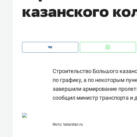
казанского ко
Строительство Большого казанс
по графику, а по некоторым пун
завершили армирование пролетн
сообщил министр транспорта и 
Рекомендуем
Рекоме
а»:
Дизайнер-прораб Наталья
Как в
Фото: tatarstan.ru
 –
Наседкина: «Ремонт вместе
гаджет
ет
с мебелью за 2 миллиона –
самос