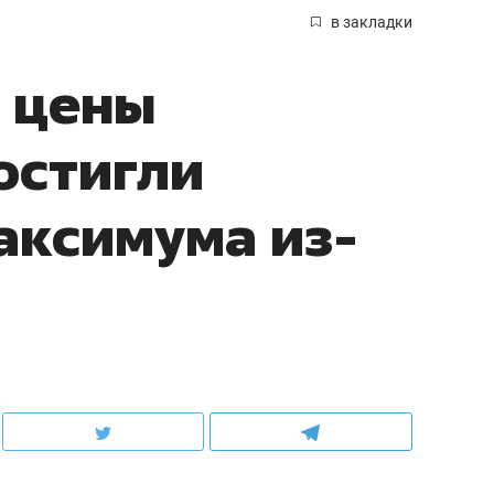
в закладки
 цены
остигли
аксимума из-