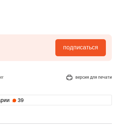
подписаться
er
версия для печати
арии
39