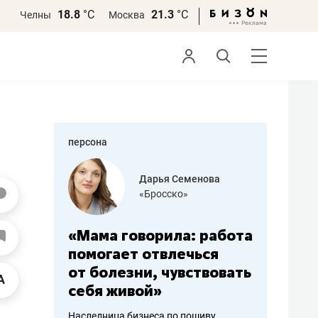
18.8
°С
21.3
°С
Челны
Москва
персона
бодец
Дарья Семенова
 решения»
«Бросско»
«Мама говорила: работа
«Не зна
вообще,
помогает отвлечься
правил,
от болезни, чувствовать
потерят
себя живой»
полгода
ирмы
Наследница бизнеса по пошиву
Как бизнесу 