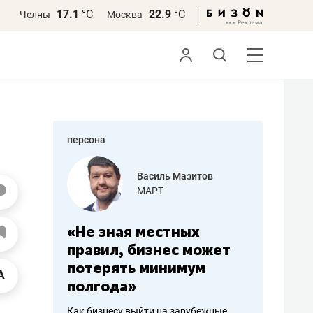
17.1
°С
22.9
°С
Челны
Москва
персона
еменова
Василь Мазитов
»
МАРТ
а: работа
«Не зная местных
«Мне лу
ечься
правил, бизнес может
не зара
вствовать
потерять минимум
чем пот
полгода»
репутац
пошиву
Как бизнесу выйти на зарубежные
Владелец от