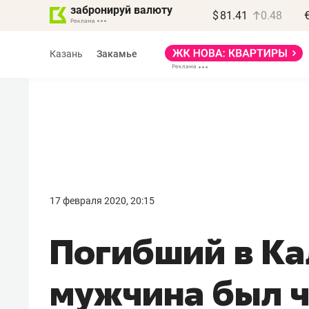
забронируй валюту
$
81.41
0.48
Казань
Закамье
Василь Мазитов
МАРТ
17 февраля 2020, 20:15
«Не зная местных
Погибший в К
правил, бизнес может
потерять минимум
мужчина был 
полгода»
Как бизнесу выйти на зарубежные