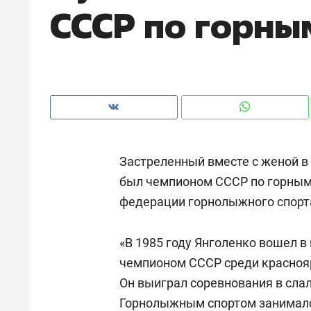
СССР по горн
рынки, почему надо знать аксакал
чем интересен Оман?
Застреленный вместе с женой в
был чемпионом СССР по горным
федерации горнолыжного спорта
«В 1985 году Янголенко вошел в
Рекомендуем
Рекоме
чемпионом СССР среди красноярц
Падел, фитнес, танцы и даже
Психо
Он выиграл соревнования в слал
ниндзя-зал: как ТРЦ «Франт»
«Дире
Горнолыжным спортом занимался
стал Меккой для любителей
когда 