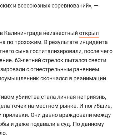
сверхнагрузку
для меня это челлендж
ких и всесоюзных соревнований», —
сом»
 в Калининграде неизвестный
открыл
на по прохожим. В результате инцидента
етнего сына госпитализировали, после чего
ние. 63-летний стрелок пытался свести
изировали с огнестрельным ранением.
злоумышленник скончался в реанимации.
ивом убийства стала личная неприязнь,
ела точек на местном рынке. И погибшие,
и прилавки. Они давно враждовали между
лобы и даже подавали в суд. По данному
ло.