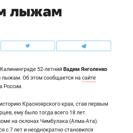
ым лыжам
ов и
о трехкратном росте цен, дотошных
школьной формы о конт
клиентах и чудных запросах мастеров
налогах и развитии без 
 Калининграде 52-летний
Вадим Янголенко
 лыжам. Об этом сообщается на
сайте
 России.
 историю Красноярского края, став первым
ндуем
Рекомендуем
ев, ему было тогда всего 18 лет.
терапевт «Фороса»:
Дизайнер-прораб Ната
оме на склонах Чимбулака (Алма-Ата).
кторский невроз» –
Наседкина: «Ремонт вм
 с 7 лет и неоднократно становился
человек не считает
с мебелью за 2 миллион