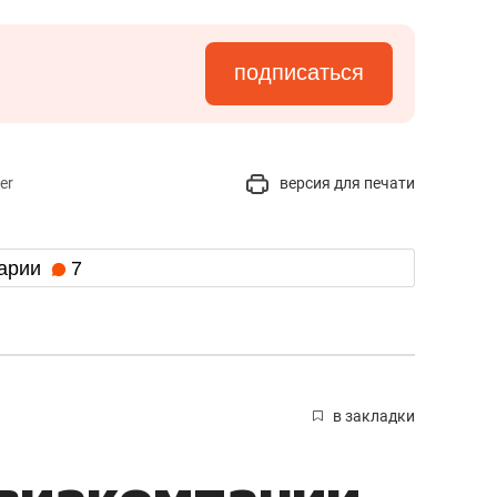
подписаться
er
версия для печати
арии
7
в закладки