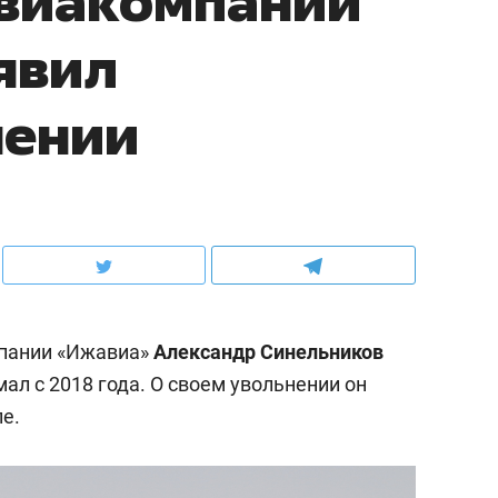
авиакомпании
явил
нении
пании «Ижавиа»
Александр Синельников
мал с 2018 года. О своем увольнении он
е.