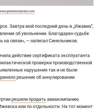
www.globallookpress.com
урсе. Завтра мой последний день в „Ижавиа“,
явление об увольнении. Благодарен судьбе
сь на связи», — написал Синельников.
ичила действие сертификата эксплуатанта
филактической проверки производственной
ыявленные нарушения так и не были
приняло
решение об аннулировании
уртии
решили продать
авиакомпанию
Ижевска или по отдельности. На тот момент