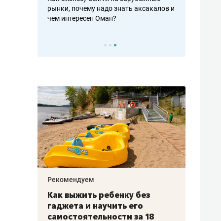
рафакте,
рынки, почему надо знать аксакалов и
о трехкратно
кредитов
чем интересен Оман?
клиентах и ч
Рекомендуем
Рекоме
лья
Как выжить ребенку без
Салих
есте
гаджета и научить его
«Если
а –
самостоятельности за 18
с мин