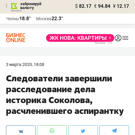
забронируй
$
82.17
€
94.84
¥
12.17
валюту
18.8°
22.3°
Челны
Москва
3 марта 2020, 18:08
Следователи завершили
расследование дела
историка Соколова,
расчленившего аспирантку