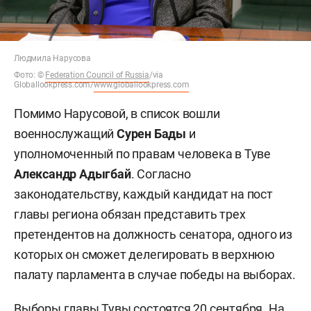
Людмила Нарусова
Фото:
©
Federation Council of Russia
/via
Globallookpress.com/
www.globallookpress.com
Помимо Нарусовой, в список вошли
военнослужащий
Сурен Бады
и
уполномоченный по правам человека в Туве
Александр Адыгбай
. Согласно
законодательству, каждый кандидат на пост
главы региона обязан представить трех
претендентов на должность сенатора, одного из
которых он сможет делегировать в верхнюю
палату парламента в случае победы на выборах.
Выборы главы Тувы состоятся 20 сентября. На