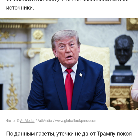
источники.
Фото: ©
AdMedia
/ AdMedia /
www.globallookpress.com
По данным газеты, утечки не дают Трампу покоя