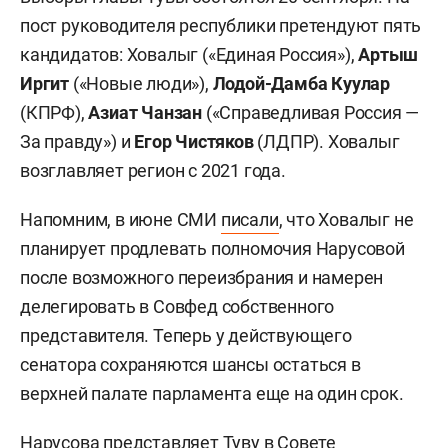
пост руководителя республики претендуют пять
кандидатов: Ховалыг («Единая Россия»),
Артыш
Иргит
(«Новые люди»),
Лодой-Дамба Куулар
(КПРФ),
Азиат Чанзан
(«Справедливая Россия —
За правду») и
Егор Чистяков
(ЛДПР). Ховалыг
возглавляет регион с 2021 года.
Напомним, в июне СМИ
писали
, что Ховалыг не
планирует продлевать полномочия Нарусовой
после возможного переизбрания и намерен
делегировать в Совфед собственного
представителя. Теперь у действующего
сенатора сохраняются шансы остаться в
верхней палате парламента еще на один срок.
Нарусова представляет Туву в Совете