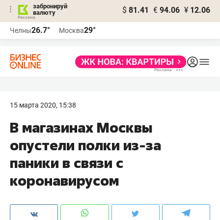
забронируй
$
81.41
€
94.06
¥
12.06
валюту
26.7°
29°
Челны
Москва
15 марта 2020, 15:38
В магазинах Москвы
опустели полки из-за
паники в связи с
коронавирусом