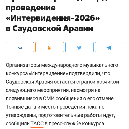
Сегодня президент России
Владимир Путин
объявил
о централизации управления службами
тыла министерства обороны. Все структуры
материально-технического обеспечения
сосредоточат под единым руководством,
которое возглавит генерал-полковник
Валерий
Солодчук
.
Также президент провел и перестановки на
уровне группировок. Новым командующим ЦВО
стал
генерал-полковник
Андрей Иванаев
— он
прежде командовал Восточным военным
округом (ВВО). Исполняющим обязанности
командующего ВВО назначили генерал-