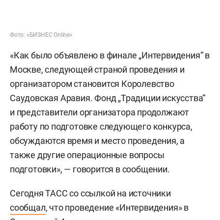
полковника
Петра Болгарева
, занимавшего пост
начальника штаба округа. Начальником
управления войск беспилотных систем стал
генерал-полковник Лямин — он был
начальником штаба ЦВО.
Комментарии
0
5 августа 2026, 23:14
Организаторы подтвердили
проведение
«Интервидения-2026»