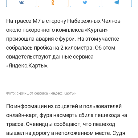
Израилем, нанеся удары по военным объектам и
объектам, связанным с ядерной программой
Тегерана. В ответ Иран
атаковал
американские
военные базы в странах Персидского залива.
После этого ситуация в регионе остается
напряженной.
Напомним, победителем возрожденного
международного песенного конкурса
«Интервидение» в 2025 году
стал
представитель
Вьетнама
Дык Фук
. 2-е место заняло трио
Nomad из Киргизии, третье — певица
Дана Аль-
Мир
из Катара. Победитель получил денежный
приз в размере 30 млн рублей. Россию на
конкурсе представлял
Shaman
(
Ярослав Дронов
)
с песней «Прямо по сердцу!». После выступления