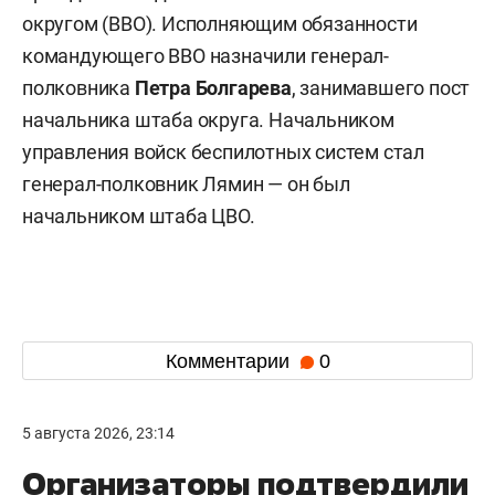
противнику максимальный урон. Это, по мнению
Кнутова, позволит ускорить полное
освобождение Донбасса.
Объединенный тыл, войска БПЛА и смена
командиров групп: Путин провел масштабные
перестановки в минобороны