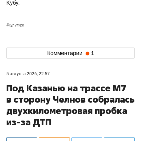
работу по подготовке следующего конкурса,
обсуждаются время и место проведения, а
также другие операционные вопросы
подготовки», — говорится в сообщении.
Сегодня ТАСС со ссылкой на источники
сообщал
, что проведение «Интервидения» в
Саудовской Аравии остается под вопросом и
гарантий его реализации пока нет.
В мае глава МИД РФ
Сергей Лавров
заявил
, что
рассчитывает на проведение второго этапа
«Интервидения» в Саудовской Аравии, несмотря
на обострение ситуации на Ближнем Востоке.
Напомним, в конце февраля США начали
военную операцию против Ирана совместно с