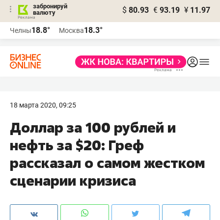
забронируй
$
80.93
€
93.19
¥
11.97
валюту
18.8°
18.3°
Челны
Москва
18 марта 2020, 09:25
Доллар за 100 рублей и
нефть за $20: Греф
рассказал о самом жестком
сценарии кризиса