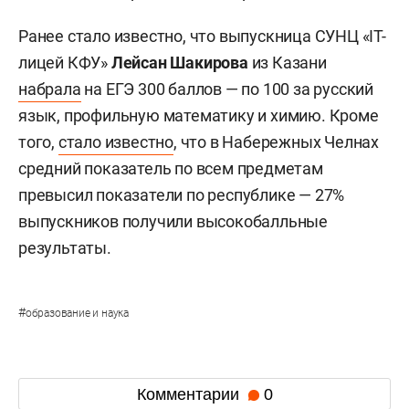
Минус 10 тысяч первокурсников, минус 45%
платников: ректоры раскрыли нюансы
приемной кампании – 2026
В Татарстане 459 выпускников
получили
максимум баллов по одному из предметов ЕГЭ в
основной период экзаменационной кампании
2026 года. С этим показателем республика
вошла в число регионов-лидеров.
Ранее стало известно, что выпускница СУНЦ «IT-
лицей КФУ»
Лейсан Шакирова
из Казани
набрала
на ЕГЭ 300 баллов — по 100 за русский
язык, профильную математику и химию. Кроме
того,
стало известно
, что в Набережных Челнах