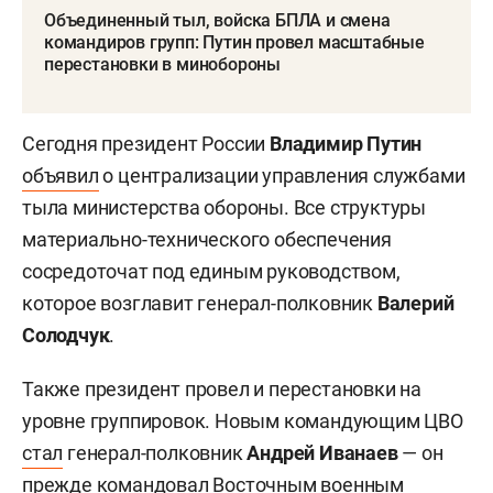
других наблюдался дефицит, и для
перераспределения требовалось согласование
через Генштаб и минобороны, что занимало
много времени. Теперь же, как считает Кнутов,
достаточно будет решения начальника службы
тыла, что существенно ускорит снабжение.
Особое внимание эксперт уделил назначению
Дениса Лямина
командующим войсками
беспилотных систем. По его словам, боевой
генерал, имеющий непосредственный опыт
применения дронов, сможет оперативно
реагировать на изменения обстановки,
эффективно нейтрализовывать угрозы и
планировать операции так, чтобы наносить