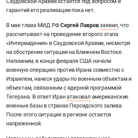
в Саудовской Аравии
Организаторы международного музыкального
конкурса «Интервидение» подтвердили, что
Саудовская Аравия остается страной-хозяйкой
следующего мероприятия, несмотря на
появившиеся в СМИ сообщения о его отмене.
Точные дата и место проведения пока не
утверждены, подготовительные работы идут,
сообщили
ТАСС
в пресс-службе конкурса.