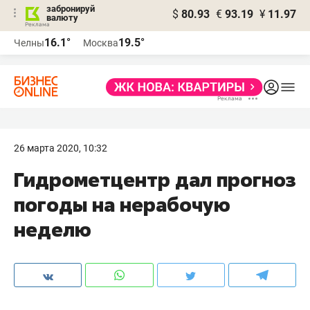
забронируй
$
80.93
€
93.19
¥
11.97
валюту
16.1°
19.5°
Челны
Москва
26 марта 2020, 10:32
Гидрометцентр дал прогноз
погоды на нерабочую
неделю