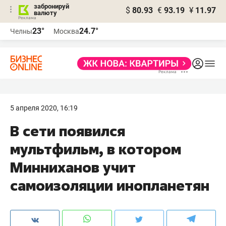
забронируй
$
80.93
€
93.19
¥
11.97
валюту
23°
24.7°
Челны
Москва
5 апреля 2020, 16:19
В сети появился
мультфильм, в котором
Минниханов учит
самоизоляции инопланетян