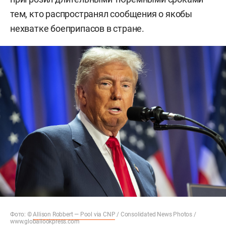
тем, кто распространял сообщения о якобы
нехватке боеприпасов в стране.
Фото: ©
Allison Robbert — Pool via CNP
/ Consolidated News Photos /
www.globallookpress.com