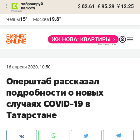
забронируй
$
82.61
€
95.29
¥
12.25
валюту
15°
19.8°
Челны
Москва
16 апреля 2020, 10:50
Оперштаб рассказал
подробности о новых
случаях COVID-19 в
Татарстане