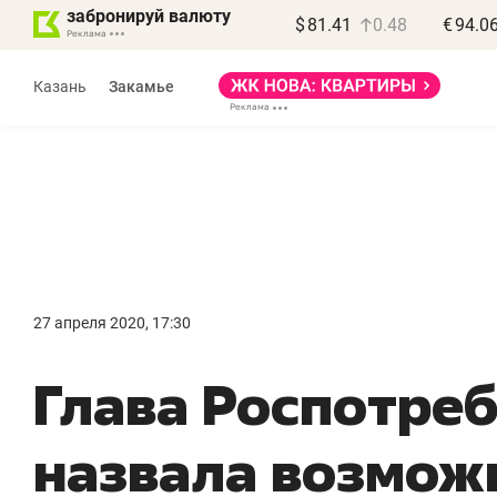
забронируй валюту
$
81.41
0.48
€
94.0
Казань
Закамье
Василь Мазитов
МАРТ
27 апреля 2020, 17:30
«Не зная местных
«
Глава Роспотре
правил, бизнес может
н
потерять минимум
ч
назвала возмож
полгода»
р
Как бизнесу выйти на зарубежные
Вл