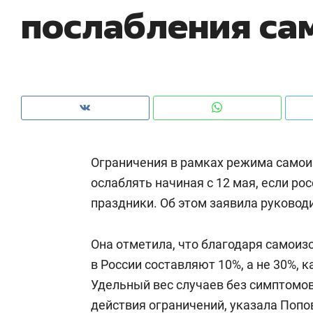
послабления са
рынки, почему надо знать аксакалов и
о 
чем интересен Оман?
кл
Ограничения в рамках режима самои
ослаблять начиная с 12 мая, если ро
праздники. Об этом заявила руково
Она отметила, что благодаря самои
Рекомендуем
Рекомендуем
в России составляют 10%, а не 30%, к
Падел, фитнес, танцы и даже
Психотера
Удельный вес случаев без симптомов
ниндзя-зал: как ТРЦ «Франт»
«Директор
действия ограничений, указала Попов
стал Меккой для любителей
когда чело