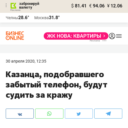
забронируй
$
81.41
€
94.06
¥
12.06
валюту
28.6°
31.8°
Челны
Москва
30 апреля 2020, 12:35
Казанца, подобравшего
забытый телефон, будут
судить за кражу