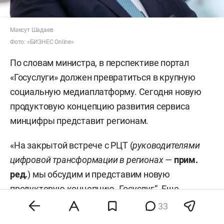
Максут Шадаев
Фото: «БИЗНЕС Online»
По словам министра, в перспективе портал
«Госуслуги» должен превратиться в крупную
социальную медиаплатформу. Сегодня новую
продуктовую концепцию развития сервиса
минцифры представит регионам.
«На закрытой встрече с РЦТ (
руководителями
цифровой трансформации в регионах
—
прим.
ред.
) мы обсудим и представим новую
продуктовую концепцию „Госуслуг“. Еще
публично мы не готовы ее выносить, но с
33
регионами сегодня ее обсудим. Сразу скажу, что