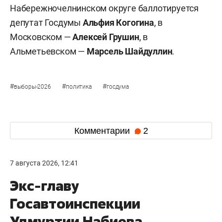
Набережночелнинском округе баллотируется
депутат Госдумы
Альфия Когогина
, в
Московском —
Алексей Грушин
, в
Альметьевском —
Марсель Шайдуллин
.
#
#
#
выборы-2026
политика
госдума
Комментарии
2
7 августа 2026, 12:41
Экс-главу
Госавтоинспекции
Удмуртии Набиева