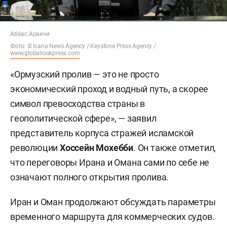
Аббас Аракчи
Фото: © Icana News Agency /
Keystone Press Agency /
www.globallookpress.com
«Ормузский пролив — это не просто
экономический проход и водный путь, а скорее
символ превосходства страны в
геополитической сфере», — заявил
представитель корпуса стражей исламской
революции
Хоссейн Мохебби
. Он также отметил,
что переговоры Ирана и Омана сами по себе не
означают полного открытия пролива.
Иран и Оман продолжают обсуждать параметры
временного маршрута для коммерческих судов.