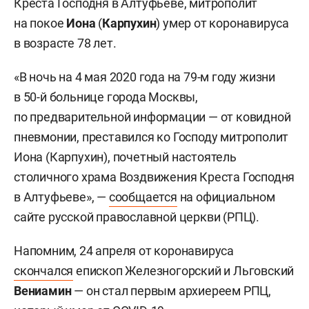
Креста Господня в Алтуфьеве, митрополит
на покое
Иона
(
Карпухин
) умер от коронавируса
в возрасте 78 лет.
«В ночь на 4 мая 2020 года на 79-м году жизни
в 50-й больнице города Москвы,
по предварительной информации — от ковидной
пневмонии, преставился ко Господу митрополит
Иона (Карпухин), почетный настоятель
столичного храма Воздвижения Креста Господня
в Алтуфьеве», —
сообщается
на официальном
сайте русской православной церкви (РПЦ).
Напомним, 24 апреля от коронавируса
скончался
епископ Железногорский и Льговский
Вениамин
— он стал первым архиереем РПЦ,