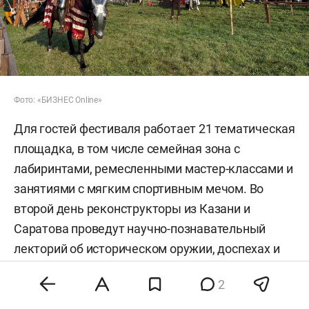
Фото: «БИЗНЕС Online»
Для гостей фестиваля работает 21 тематическая
площадка, в том числе семейная зона с
лабиринтами, ремесленными мастер-классами и
занятиями с мягким спортивным мечом. Во
второй день реконструкторы из Казани и
Саратова проведут научно-познавательный
лекторий об историческом оружии, доспехах и
быте средневековых воинов. Основная часть
2
программы доступна бесплатно благодаря
поддержке нацпроекта «Туризм и