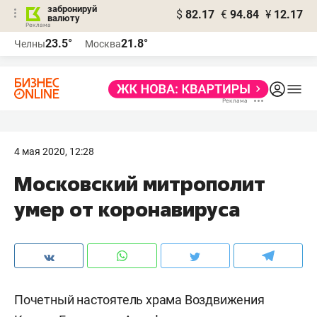
забронируй
$
82.17
€
94.84
¥
12.17
валюту
23.5°
21.8°
Челны
Москва
4 мая 2020, 12:28
Московский митрополит
умер от коронавируса
Почетный настоятель храма Воздвижения