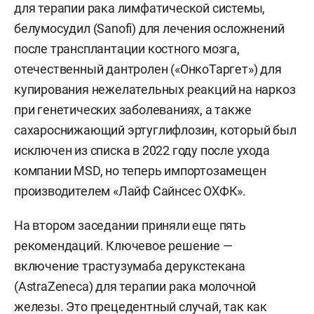
для терапии рака лимфатической системы,
белумосудил (Sanofi) для лечения осложнений
после трансплантации костного мозга,
отечественный дантролен («ОнкоТаргет») для
купирования нежелательных реакций на наркоз
при генетических заболеваниях, а также
сахароснижающий эртуглифлозин, который был
исключен из списка в 2022 году после ухода
компании MSD, но теперь импортозамещен
производителем «Лайф Сайнсес ОХФК».
На втором заседании приняли еще пять
рекомендаций. Ключевое решение —
включение трастузумаба дерукстекана
(AstraZeneca) для терапии рака молочной
железы. Это прецедентный случай, так как