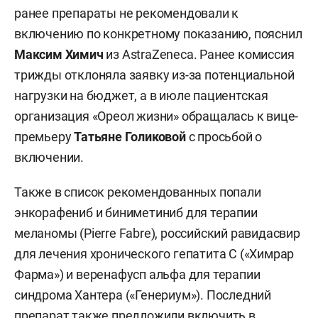
ранее препараты не рекомендовали к
включению по конкретному показанию, пояснил
Максим Химич
из AstraZeneca. Ранее комиссия
трижды отклоняла заявку из-за потенциальной
нагрузки на бюджет, а в июле пациентская
организация «Ореол жизни» обращалась к вице-
премьеру
Татьяне Голиковой
с просьбой о
включении.
Также в список рекомендованных попали
энкорафениб и биниметиниб для терапии
меланомы (Pierre Fabre), российский равидасвир
для лечения хронического гепатита С («Химрар
Фарма») и веренафусп альфа для терапии
синдрома Хантера («Генериум»). Последний
препарат также предложили включить в