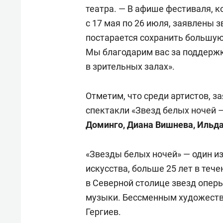
свою 
театра. — В афише фестиваля, к
стрес
с 17 мая по 26 июля, заявлены з
постарается сохранить большую
Мы благодарим вас за поддержк
в зрительных залах».
Отметим, что среди артистов, з
спектакли «Звезд белых ночей 
Доминго, Диана Вишнева, Ильд
«Звезды белых ночей» — один и
искусства, больше 25 лет в те
в Северной столице звезд опер
музыки. Бессменным художеств
Гергиев.