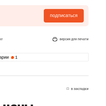
подписаться
er
версия для печати
арии
1
в закладки