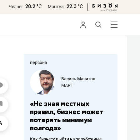
20.2
°С
22.3
°С
Челны
Москва
персона
еменова
Василь Мазитов
»
МАРТ
а: работа
«Не зная местных
«Мне лу
ечься
правил, бизнес может
не зара
вствовать
потерять минимум
чем пот
полгода»
репутац
пошиву
Как бизнесу выйти на зарубежные
Владелец от