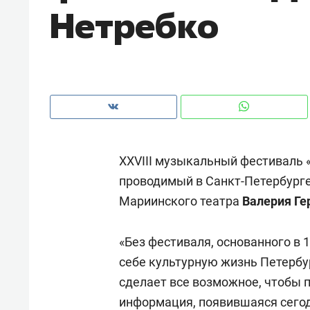
Нетребко
рынки, почему надо знать аксакал
чем интересен Оман?
XXVIII музыкальный фестиваль 
проводимый в Санкт-Петербург
Мариинского театра
Валерия Ге
«Без фестиваля, основанного в 
Рекомендуем
Рекоме
себе культурную жизнь Петербу
Оставить шум за волной: как
Психо
сделает все возможное, чтобы п
строят тишину в казанском
«Дире
информация, появившаяся сего
ЖК «Заря»
когда 