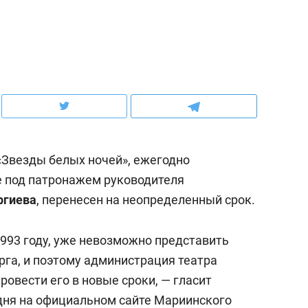
ов и
о трехкратном росте цен, дотошных
школьной формы о конт
клиентах и чудных запросах мастеров
налогах и развитии без 
«Звезды белых ночей», ежегодно
е под патронажем руководителя
ргиева
, перенесен на неопределенный срок.
1993 году, уже невозможно представить
ндуем
Рекомендуем
рга, и поэтому администрация театра
терапевт «Фороса»:
Дизайнер-прораб Ната
ровести его в новые сроки, — гласит
кторский невроз» –
Наседкина: «Ремонт вм
дня на официальном сайте Мариинского
человек не считает
с мебелью за 2 миллион