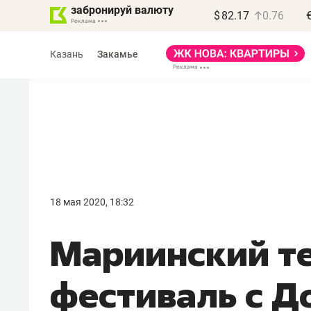
забронируй валюту
$
82.17
0.76
Казань
Закамье
Василь Мазитов
МАРТ
18 мая 2020, 18:32
«Не зная местных
Мариинский т
правил, бизнес может
потерять минимум
фестиваль с Д
полгода»
Как бизнесу выйти на зарубежные