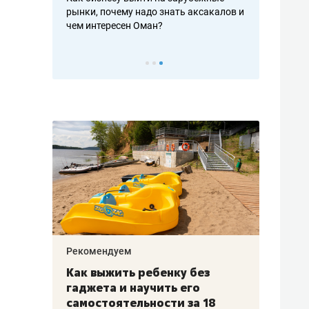
рафакте,
рынки, почему надо знать аксакалов и
о трехкратно
кредитов
чем интересен Оман?
клиентах и ч
Рекомендуем
Рекоме
лья
Как выжить ребенку без
Салих
есте
гаджета и научить его
«Если
а –
самостоятельности за 18
с мин