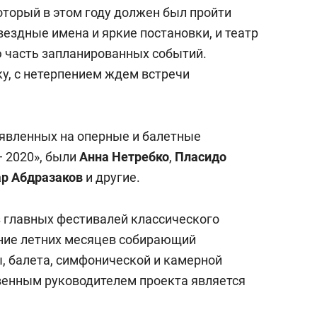
сверхнагрузку
для меня это челлендж
оторый в этом году должен был пройти
сом»
вездные имена и яркие постановки, и театр
 часть запланированных событий.
у, с нетерпением ждем встречи
аявленных на оперные и балетные
— 2020», были
Анна Нетребко
,
Пласидо
ар Абдразаков
и другие.
з главных фестивалей классического
чение летних месяцев собирающий
ы, балета, симфонической и камерной
енным руководителем проекта является