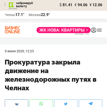
забронируй
$
81.41
€
94.06
¥
12.06
валюту
17.1°
22.9°
Челны
Москва
9 июня 2020, 12:23
Прокуратура закрыла
движение на
железнодорожных путях в
Челнах