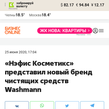
забронируй
$
82.17
€
94.84
¥
12.17
валюту
18.5°
18.4°
Челны
Москва
25 июня 2020, 17:04
«Нэфис Косметикс»
представил новый бренд
чистящих средств
Washmann