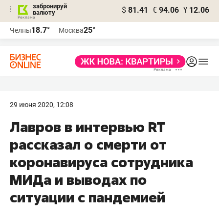
забронируй
$
81.41
€
94.06
¥
12.06
валюту
18.7°
25°
Челны
Москва
29 июня 2020, 12:08
Лавров в интервью RT
рассказал о смерти от
коронавируса сотрудника
МИДа и выводах по
ситуации с пандемией