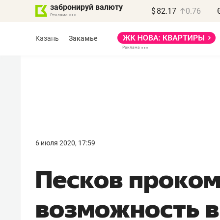
забронируй валюту
$
82.17
0.76
Казань
Закамье
Василь Мазитов
МАРТ
6 июля 2020, 17:59
«Не зная местных
Песков проко
правил, бизнес может
потерять минимум
возможность 
полгода»
Как бизнесу выйти на зарубежные