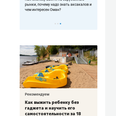
рафакте,
рынки, почему надо знать аксакалов и
о трехкратно
кредитов
чем интересен Оман?
клиентах и ч
Рекомендуем
Рекоме
лья
Как выжить ребенку без
Салих
есте
гаджета и научить его
«Если
а –
самостоятельности за 18
с мин