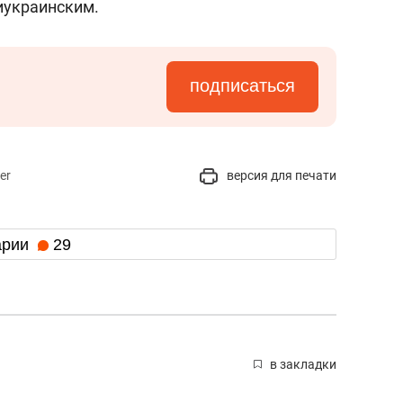
иукраинским.
подписаться
er
версия для печати
арии
29
в закладки