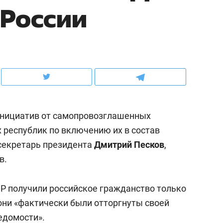
 России
ов и
о трехкратном росте цен, дотошных
школьной формы о конт
клиентах и чудных запросах мастеров
налогах и развитии без 
инициатив от самопровозглашенных
 республик по включению их в состав
-секретарь президента
Дмитрий Песков
,
в.
ндуем
Рекомендуем
НР получили российское гражданство только
терапевт «Фороса»:
Дизайнер-прораб Ната
они «фактически были отторгнуты своей
кторский невроз» –
Наседкина: «Ремонт вм
едомости
».
человек не считает
с мебелью за 2 миллион