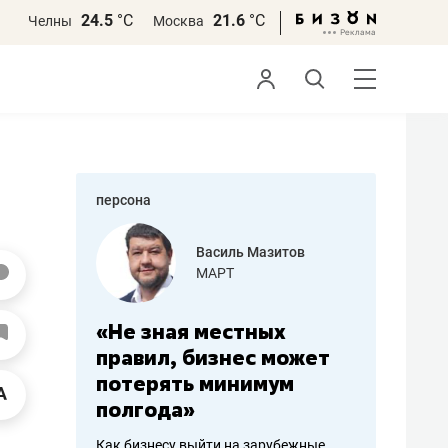
24.5
°С
21.6
°С
Челны
Москва
персона
еменова
Василь Мазитов
»
МАРТ
а: работа
«Не зная местных
«Мне лу
ечься
правил, бизнес может
не зара
вствовать
потерять минимум
чем пот
полгода»
репутац
пошиву
Как бизнесу выйти на зарубежные
Владелец от