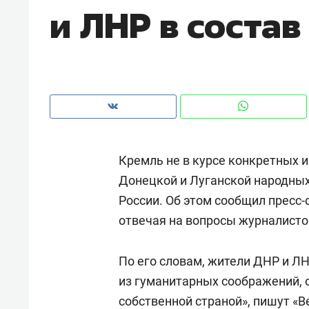
и ЛНР в состав
рынки, почему надо знать аксакал
чем интересен Оман?
Кремль не в курсе конкретных 
Донецкой и Луганской народных
России. Об этом сообщил пресс
отвечая на вопросы журналисто
Рекомендуем
Рекоме
По его словам, жители ДНР и Л
Оставить шум за волной: как
Психо
из гуманитарных соображений, 
строят тишину в казанском
«Дире
собственной страной», пишут «
В
ЖК «Заря»
когда 