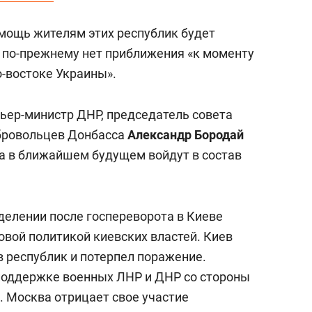
сверхнагрузку
для меня это челлендж
сом»
омощь жителям этих республик будет
о по-прежнему нет приближения «к моменту
о-востоке Украины».
ьер-министр ДНР, председатель совета
обровольцев Донбасса
Александр Бородай
са в ближайшем будущем войдут в состав
делении после госпереворота в Киеве
новой политикой киевских властей. Киев
 республик и потерпел поражение.
поддержке военных ЛНР и ДНР со стороны
. Москва отрицает свое участие