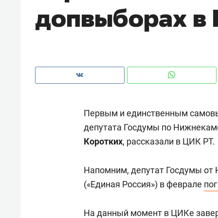
допвыборах в 
рынки, почему надо знать аксакал
чем интересен Оман?
Первым и единственным самов
депутата Госдумы по Нижнекам
Коротких
, рассказали в ЦИК РТ.
Напомним, депутат Госдумы от
Рекомендуем
Рекоме
(«Единая Россия») в феврале
пог
Оставить шум за волной: как
Психо
строят тишину в казанском
«Дире
На данный момент в ЦИКе завер
ЖК «Заря»
когда 