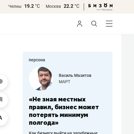
19.2
°С
22.2
°С
Челны
Москва
персона
еменова
Василь Мазитов
»
МАРТ
а: работа
«Не зная местных
«Мне лу
ечься
правил, бизнес может
не зара
вствовать
потерять минимум
чем пот
полгода»
репутац
пошиву
Как бизнесу выйти на зарубежные
Владелец от