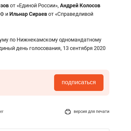
сверхнагрузку
для меня это челлендж
озов
от «Единой России»,
Андрей Колосов
сом»
РФ и
Ильнар Сираев
от «Справедливой
думу по Нижнекамскому одномандатному
единый день голосования, 13 сентября 2020
подписаться
er
версия для печати