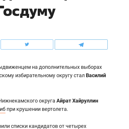
Госдуму
ов и
о трехкратном росте цен, дотошных
школьной формы о конт
клиентах и чудных запросах мастеров
налогах и развитии без 
ыдвиженцем на дополнительных выборах
скому избирательному округу стал
Василий
 Нижнекамского округа
Айрат Хайруллин
ндуем
Рекомендуем
иб
при крушении вертолета.
терапевт «Фороса»:
Дизайнер-прораб Ната
кторский невроз» –
Наседкина: «Ремонт вм
или списки кандидатов от четырех
человек не считает
с мебелью за 2 миллион