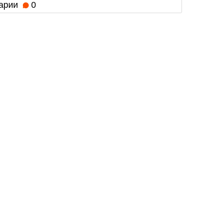
арии
0