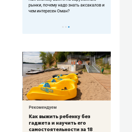
рафакте,
рынки, почему надо знать аксакалов и
о трехкратно
кредитов
чем интересен Оман?
клиентах и ч
Рекомендуем
Рекоме
лья
Как выжить ребенку без
Салих
есте
гаджета и научить его
«Если
а –
самостоятельности за 18
с мин