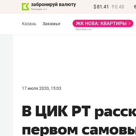
забронируй валюту
$
81.41
0.48
Казань
Закамье
Василь Мазитов
МАРТ
17 июля 2020, 15:03
«Не зная местных
В ЦИК РТ расс
правил, бизнес может
потерять минимум
первом самов
полгода»
Как бизнесу выйти на зарубежные