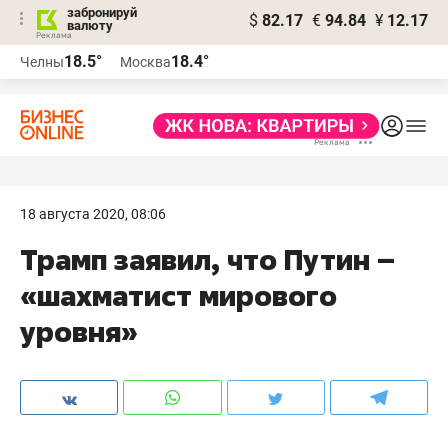
забронируй
$
82.17
€
94.84
¥
12.17
валюту
18.5°
18.4°
Челны
Москва
18 августа 2020, 08:06
Трамп заявил, что Путин –
«шахматист мирового
уровня»