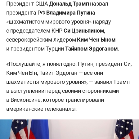
Президент США
Дональд Трамп
назвал
президента РФ
Владимира Путина
«шахматистом мирового уровня» наряду
с председателем КНР
Си Цзиньпином
,
северокорейским лидером
Ким Чен Ыном
и президентом Турции
Тайипом Эрдоганом
.
«Послушайте, я понял одно: Путин, президент Си,
Ким Чен Ын, Тайип Эрдоган — все они
шахматисты мирового уровня», — заявил Трамп
в выступлении перед своими сторонниками
в Висконсине, которое транслировали
американские телеканалы.