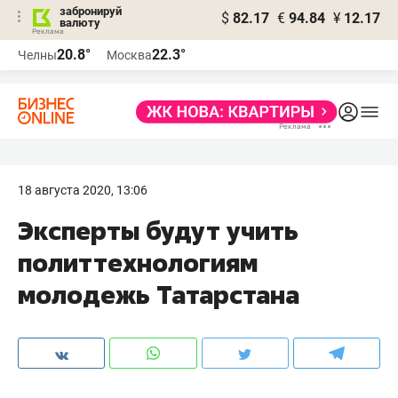
забронируй
$
82.17
€
94.84
¥
12.17
валюту
20.8°
22.3°
Челны
Москва
18 августа 2020, 13:06
Эксперты будут учить
политтехнологиям
молодежь Татарстана