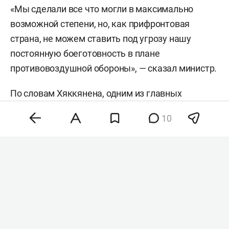
«Мы сделали все что могли в максимально
возможной степени, но, как прифронтовая
страна, не можем ставить под угрозу нашу
постоянную боеготовность в плане
противовоздушной обороны», — сказал министр.
По словам Хяккянена, одним из главных
вопросов европейской политики безопасности
10
сейчас остаются темпы производства
вооружений американским военно-
промышленным комплексом. Он также отметил
необходимость сокращения бюрократических
процедур для ускорения выпуска продукции.
Накануне президент Украины
Владимир
Зеленский
призвал европейские страны