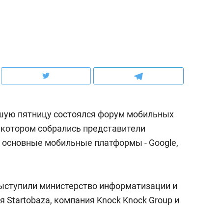
ов и
о трехкратном росте цен, дотошных
школьной формы о конт
клиентах и чудных запросах мастеров
налогах и развитии без 
вшую пятницу состоялся форум мобильных
а котором собрались представители
 основные мобильные платформы - Google,
ндуем
Рекомендуем
ыступили министерство информатизации и
терапевт «Фороса»:
Дизайнер-прораб Ната
 Startobaza, компания Knock Knock Group и
кторский невроз» –
Наседкина: «Ремонт вм
человек не считает
с мебелью за 2 миллион