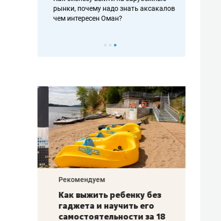
рафакте,
рынки, почему надо знать аксакалов и
о трехкратно
кредитов
чем интересен Оман?
клиентах и ч
Рекомендуем
Рекоме
лья
Как выжить ребенку без
Салих
есте
гаджета и научить его
«Если
а –
самостоятельности за 18
с мин