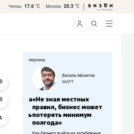
17.6
°С
20.3
°С
Челны
Москва
персона
еменова
Василь Мазитов
»
МАРТ
а: работа
«Не зная местных
«Мне лу
ечься
правил, бизнес может
не зара
вствовать
потерять минимум
чем пот
полгода»
репутац
пошиву
Как бизнесу выйти на зарубежные
Владелец от