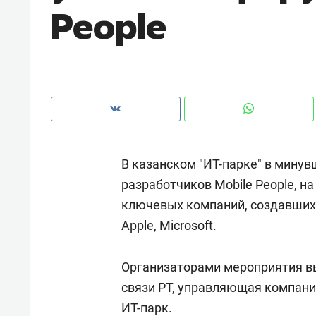
People
рынки, почему надо знать аксакал
чем интересен Оман?
В казанском "ИТ-парке" в мину
разработчиков Mobile People, н
ключевых компаний, создавших
Apple, Microsoft.
Рекомендуем
Рекоме
Организаторами мероприятия в
Оставить шум за волной: как
Психо
связи РТ, управляющая компания
строят тишину в казанском
«Дире
ИТ-парк.
ЖК «Заря»
когда 