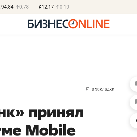
€
94.84
0.78
¥
12.17
0.10
Роман Ободец
Дарья С
«Готовые решения»
«Бросско
в закладки
«Мне лучше
«Мама говорил
нк» принял
не заработать вообще,
помогает отвл
чем потерять
от болезни, чу
уме Mobile
репутацию»
себя живой»
Владелец отделочной фирмы
Наследница бизнеса по 