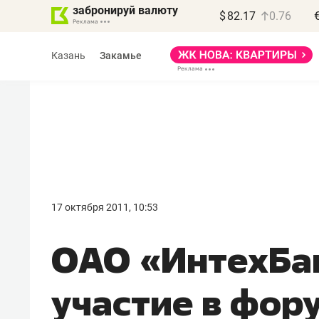
забронируй валюту
$
82.17
0.76
Казань
Закамье
Василь Мазитов
МАРТ
17 октября 2011, 10:53
«Не зная местных
ОАО «ИнтехБа
правил, бизнес может
потерять минимум
участие в фор
полгода»
Как бизнесу выйти на зарубежные