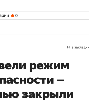
арии
0
в закладки
ввели режим
пасности –
нью закрыли