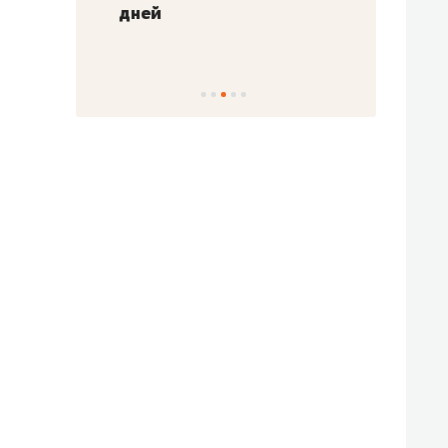
!»
дней
с вер