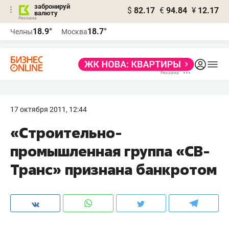
забронируй
$
82.17
€
94.84
¥
12.17
валюту
18.9°
18.7°
Челны
Москва
17 октября 2011, 12:44
«Строительно-
промышленная группа «СВ-
Транс» признана банкротом