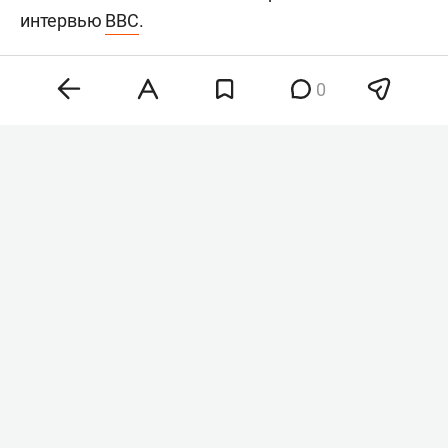
интервью
BBC
.
0
Хантер Байден
Фото: © Chris Kleponis / Keystone Press Agency /
www.globallookpress.com
«Рак распространился, метастазировал в кости и