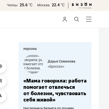
25.6
°С
22.4
°С
Челны
Москва
персона
бодец
Дарья Семенова
 решения»
«Бросско»
«Мама говорила: работа
«Не зна
вообще,
помогает отвлечься
правил,
от болезни, чувствовать
потерят
себя живой»
полгода
ирмы
Наследница бизнеса по пошиву
Как бизнесу 