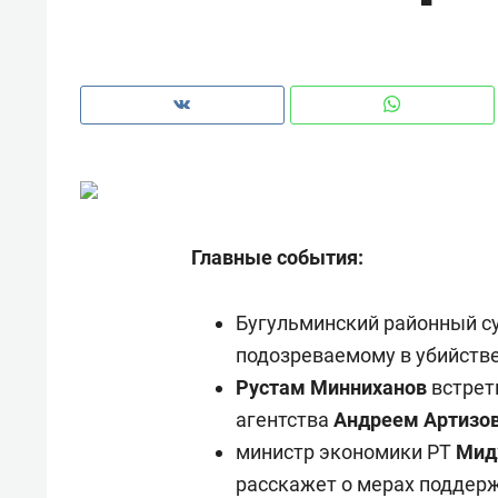
Главные события:
Бугульминский районный с
подозреваемому в убийств
Рустам Минниханов
встрет
Рекомендуем
Рекоме
агентства
Андреем Артизо
а»:
Дизайнер-прораб Наталья
Как в
министр экономики РТ
Мид
 –
Наседкина: «Ремонт вместе
гаджет
расскажет о мерах поддер
ет
с мебелью за 2 миллиона –
самос