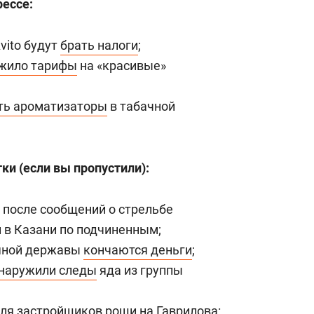
рессе:
vito будут
брать налоги
;
жило тарифы
на «красивые»
ть ароматизаторы
в табачной
ки (если вы пропустили):
после сообщений о стрельбе
 в Казани по подчиненным;
тяной державы
кончаются деньги
;
наружили следы
яда из группы
ля застройщиков рощи на Гаврилова: