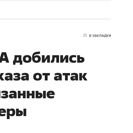
в закладки
А добились
аза от атак
язанные
керы