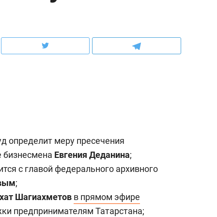
рынки, почему надо знать аксакалов и
о трехкратном росте це
чем интересен Оман?
клиентах и чудных запр
уд определит меру пресечения
е бизнесмена
Евгения Деданина
;
ится с главой федерального архивного
ндуем
Рекомендуем
вым
;
ыжить ребенку без
Салих хазрат Ибрагимо
хат Шагиахметов
в прямом эфире
а и научить его
«Если меня не услышат
жки предпринимателям Татарстана;
тоятельности за 18
с минбара – буду обра