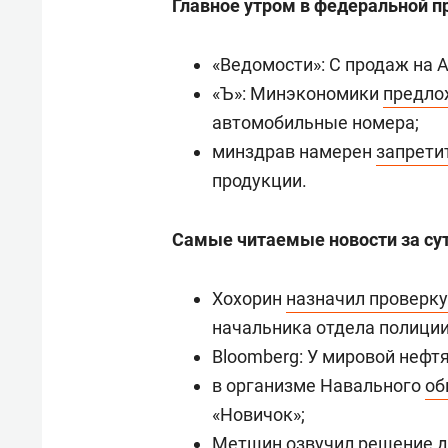
Главное утром в федеральной п
«Ведомости»: С продаж на A
«Ъ»: Минэкономики
предло
автомобильные номера;
минздрав намерен
запрети
продукции.
Самые читаемые новости за сут
Хохорин
назначил проверку
начальника отдела полиции
Bloomberg: У мировой неф
в организме Навального
об
«Новичок»;
Метшин
озвучил решение
д