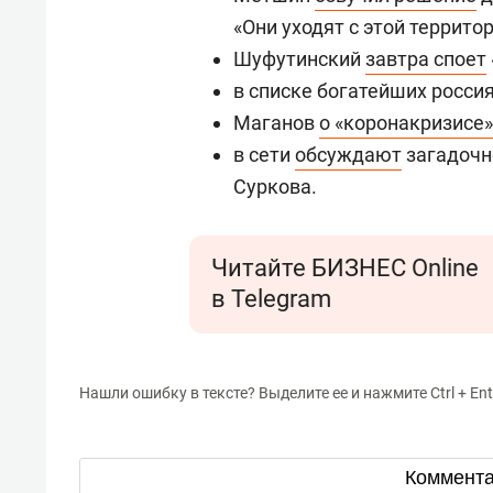
«Они уходят с этой территор
Шуфутинский
завтра споет
в списке богатейших росси
Маганов
о «коронакризисе»
в сети
обсуждают
загадочн
Суркова.
Читайте БИЗНЕС Online
в Telegram
Нашли ошибку в тексте? Выделите ее и нажмите Ctrl + Ent
Коммент