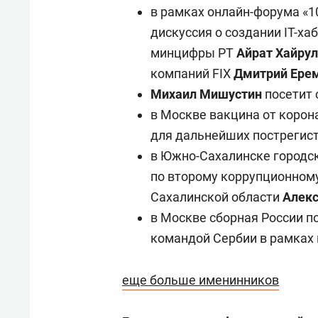
для меня это челлендж!»
дней
в рамках онлайн-форума «1
дискуссия о создании IT-ха
минцифры РТ
Айрат Хайру
компаний FIX
Дмитрий Ере
Михаил Мишустин
посетит
в Москве вакцина от корон
для дальнейших пострегис
в Южно-Сахалинске городск
по второму коррупционном
Сахалинской области
Алек
в Москве сборная России п
командой Сербии в рамках 
еще больше именинников