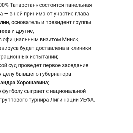
с вершины горы»
00% Татарстан» состоится панельная
ба — в ней принимают участие глава
ллин
, основатель и президент группы
меев
и другие;
 с официальным визитом Минск;
авируса будет доставлена в клиники
трационных испытаний;
ой суд проведет первое заседание
у делу бывшего губернатора
сандра Хорошавина
;
о футболу сыграет с национальной
группового турнира Лиги наций УЕФА.