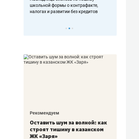
н, дотошных
школьной формы о контрафакте,
рынки, почем
осах мастеров
налогах и развитии без кредитов
чем интересе
Рекомендуем
Рекоме
в:
Оставить шум за волной: как
Психо
строят тишину в казанском
«Дире
щаться
ЖК «Заря»
когда