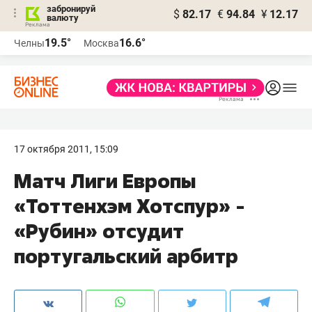
забронируй
$
82.17
€
94.84
¥
12.17
валюту
19.5°
16.6°
Челны
Москва
17 октября 2011, 15:09
Матч Лиги Европы
«Тоттенхэм Хотспур» -
«Рубин» отсудит
португальский арбитр