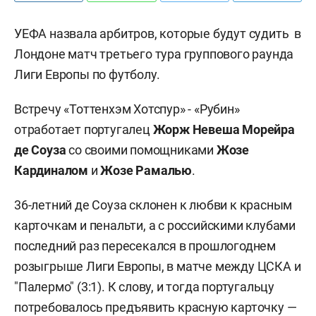
УЕФА назвала арбитров, которые будут судить в
Лондоне матч третьего тура группового раунда
Лиги Европы по футболу.
Встречу «Тоттенхэм Хотспур» - «Рубин»
отработает португалец
Жорж Невеша Морейра
де Соуза
со своими помощниками
Жозе
Кардиналом
и
Жозе Рамалью
.
36-летний де Соуза склонен к любви к красным
карточкам и пенальти, а с российскими клубами
последний раз пересекался в прошлогоднем
розыгрыше Лиги Европы, в матче между ЦСКА и
"Палермо" (3:1). К слову, и тогда португальцу
потребовалось предъявить красную карточку —