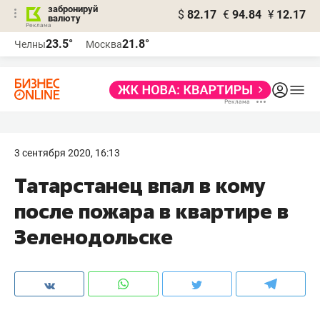
забронируй
$
82.17
€
94.84
¥
12.17
валюту
23.5°
21.8°
Челны
Москва
3 сентября 2020, 16:13
Татарстанец впал в кому
после пожара в квартире в
Зеленодольске