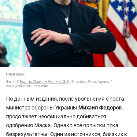
Илон Маск
Фото: ©
Francis Chung — Pool via CNP
/ Keystone Press Agency /
www.globallookpress.com
По данным издания, после увольнения с поста
министра обороны Украины
Михаил Федоров
продолжает неофициально добиваться
одобрения Маска. Однако все попытки пока
безрезультатны. Один из источников, близких к