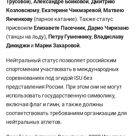
Трусовой
),
Александре Бойковой
,
Дмитрию
Козловскому
,
Екатерине Чикмаревой
,
Матвею
Янченкову
(парное катание). Также статус
присвоили
Елизавете Пасечник
,
Дарио Чиризано
(танцы на льду),
Петру Гуменнику
,
Владиславу
Дикиджи
и
Марии Захаровой
.
Нейтральный статус позволяет российским
спортсменам участвовать в международных
соревнованиях под эгидой ISU без
представления России. При этом они не могут
использовать государственную символику,
включая флаг и гимн, а также должны
соответствовать требованиям организации для
нейтральных атлетов.