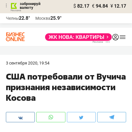
забронируй
$
82.17
€
94.84
¥
12.17
валюту
22.8°
25.9°
Челны
Москва
3 сентября 2020, 19:54
США потребовали от Вучича
признания независимости
Косова