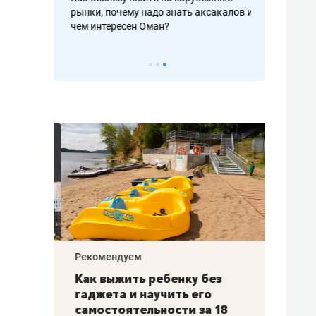
рафакте,
рынки, почему надо знать аксакалов и
о трехкратно
кредитов
чем интересен Оман?
клиентах и ч
Рекомендуем
Рекоме
лья
Как выжить ребенку без
Салих
есте
гаджета и научить его
«Если
а –
самостоятельности за 18
с мин