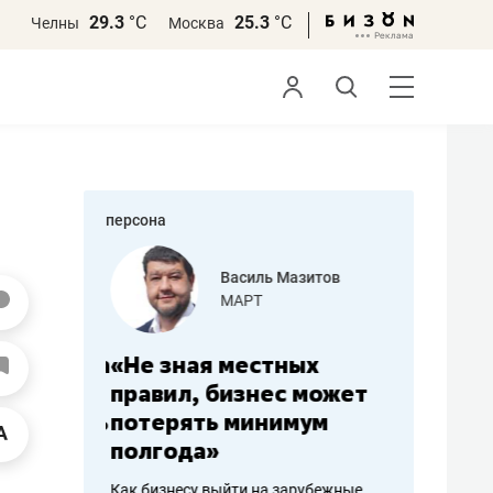
29.3
°С
25.3
°С
Челны
Москва
персона
еменова
Василь Мазитов
»
МАРТ
а: работа
«Не зная местных
«Мне лу
ечься
правил, бизнес может
не зара
вствовать
потерять минимум
чем пот
полгода»
репутац
пошиву
Как бизнесу выйти на зарубежные
Владелец от