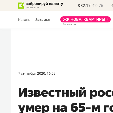
забронируй валюту
$
82.17
0.76
Казань
Закамье
Василь Мазитов
МАРТ
7 сентября 2020, 16:53
«Не зная местных
Известный рос
правил, бизнес может
потерять минимум
умер на 65-м 
полгода»
Как бизнесу выйти на зарубежные