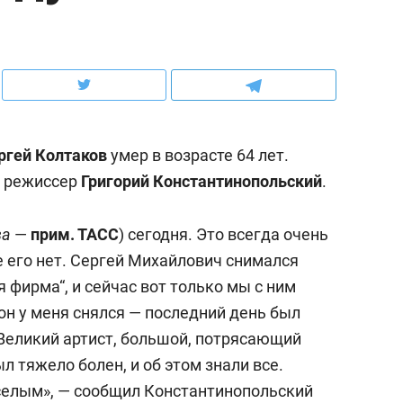
ов и
о трехкратном росте цен, дотошных
школьной формы о конт
клиентах и чудных запросах мастеров
налогах и развитии без 
ргей Колтаков
умер в возрасте 64 лет.
л режиссер
Григорий Константинопольский
.
ва
—
прим. ТАСС
) сегодня. Это всегда очень
е его нет. Сергей Михайлович снимался
 фирма“, и сейчас вот только мы с ним
 он у меня снялся — последний день был
ндуем
Рекомендуем
Великий артист, большой, потрясающий
терапевт «Фороса»:
Дизайнер-прораб Ната
л тяжело болен, и об этом знали все.
кторский невроз» –
Наседкина: «Ремонт вм
селым», — сообщил Константинопольский
человек не считает
с мебелью за 2 миллион