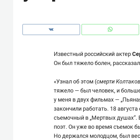
рынки, почему надо знать аксакал
чем интересен Оман?
Известный российский актер
Се
Он был тяжело болен, рассказа
«Узнал об этом (
смерти Колтако
тяжело — был человек, и больш
у меня в двух фильмах — „Пьяная
закончили работать. 18 августа
Рекомендуем
Рекоме
съемочный в „Мертвых душах“. 
Оставить шум за волной: как
Психо
поэт. Он уже во время съемок бы
строят тишину в казанском
«Дире
Но держался молодцом, был ве
ЖК «Заря»
когда 