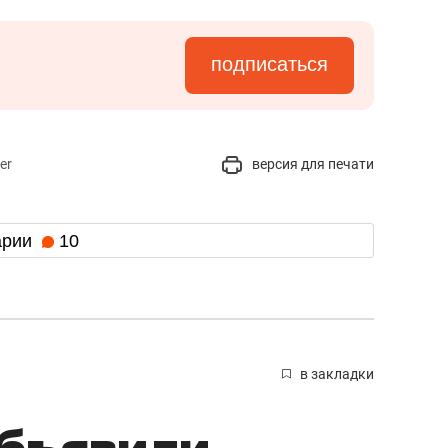
подписаться
er
версия для печати
арии
10
в закладки
объявили