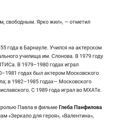
сверхнагрузку
для меня это челлендж
сом»
, свободным. Ярко жил», — отметил
55 года в Барнауле. Учился на актерском
льного училища им. Слонова. В 1979 году
ИТИСа. В 1979–1980 годах играл
80–1981 годах был актером Московского
ла; в 1982–1985 годах— Московского
иславского. С 1989 года играл во МХАТе.
у ролью Павла в фильме
Глеба Панфилова
ам «Зеркало для героя», «Валентина»,