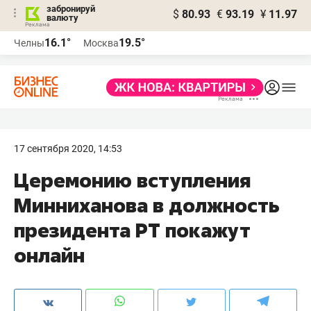
забронируй
$
80.93
€
93.19
¥
11.97
валюту
16.1°
19.5°
Челны
Москва
17 сентября 2020, 14:53
Церемонию вступления
Минниханова в должность
президента РТ покажут
онлайн