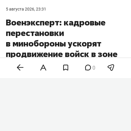
5 августа 2026, 23:31
Военэксперт: кадровые
перестановки
в минобороны ускорят
продвижение войск в зоне
СВО
0
Кадровые перестановки в минобороны и
командовании вооруженных сил России
позволят нарастить темпы наступления на всех
участках фронта. Такое мнение в беседе с