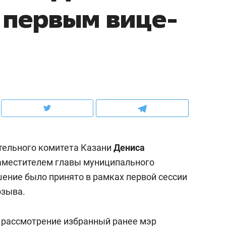
 первым вице-
ов и
о трехкратном росте цен, дотошных
школьной формы о конт
клиентах и чудных запросах мастеров
налогах и развитии без 
тельного комитета Казани
Дениса
аместителем главы муниципального
шение было принято в рамках первой сессии
Рекомендуем
озыва.
Оставить шум за волной
строят тишину в казан
а рассмотрение
избранный
ранее мэр
ЖК «Заря»