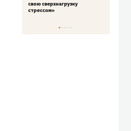
свою сверхнагрузку
для м
стрессом»