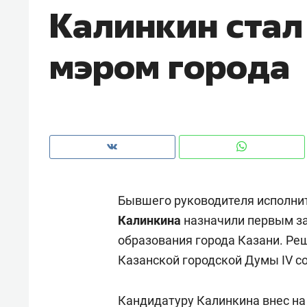
Калинкин стал
рынки, почему надо знать аксакал
чем интересен Оман?
мэром города
Бывшего руководителя исполни
Калинкина
назначили первым з
образования города Казани. Ре
Казанской городской Думы IV с
Кандидатуру Калинкина внес н