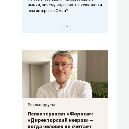
рафакте,
рынки, почему надо знать аксакалов и
о трехкратно
кредитов
чем интересен Оман?
клиентах и ч
Рекомендуем
Рекоме
: как
Психотерапевт «Фороса»:
Дизай
ском
«Директорский невроз» –
Насед
когда человек не считает
с меб