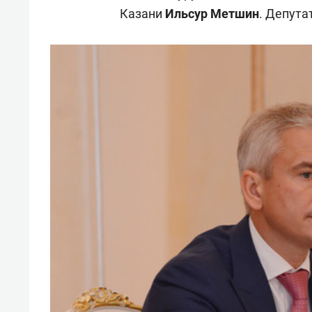
Казани
Ильсур Метшин
. Депута