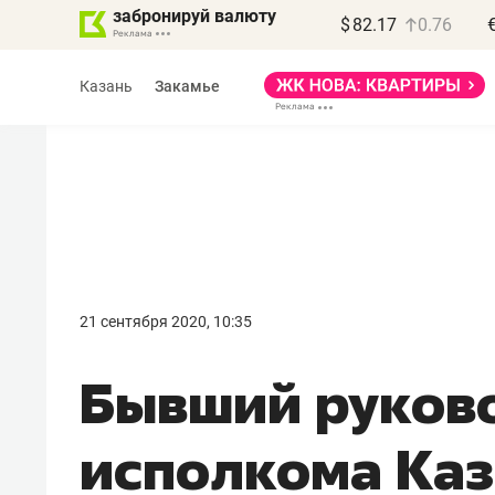
забронируй валюту
$
82.17
0.76
Казань
Закамье
Василь Мазитов
МАРТ
21 сентября 2020, 10:35
«Не зная местных
Бывший руков
правил, бизнес может
потерять минимум
исполкома Каз
полгода»
Как бизнесу выйти на зарубежные