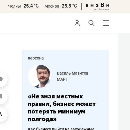
25.4
°С
25.3
°С
Челны
Москва
персона
еменова
Василь Мазитов
»
МАРТ
а: работа
«Не зная местных
«Мне лу
ечься
правил, бизнес может
не зара
вствовать
потерять минимум
чем пот
полгода»
репутац
пошиву
Как бизнесу выйти на зарубежные
Владелец от