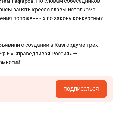
стем Гафаров
. По словам собеседников
шансы занять кресло главы исполкома
шения положенных по закону конкурсных
бъявили о создании в Казгордуме трех
РФ и «Справедливая Россия» —
омиссий.
подписаться