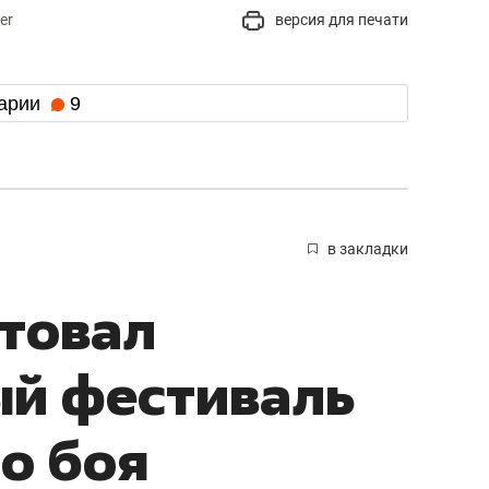
er
версия для печати
арии
9
в закладки
ртовал
й фестиваль
о боя