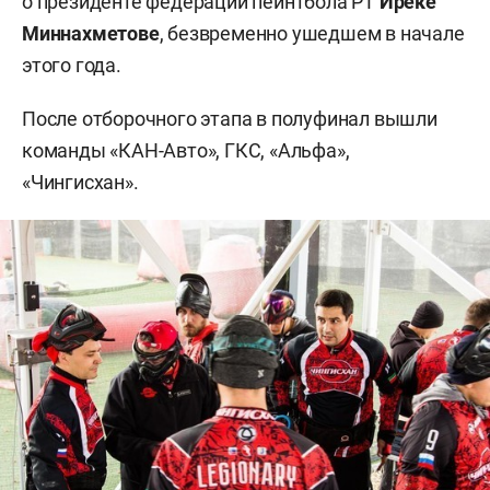
о президенте федерации пейнтбола РТ
Иреке
Миннахметове
, безвременно ушедшем в начале
этого года.
После отборочного этапа в полуфинал вышли
команды «КАН-Авто», ГКС, «Альфа»,
«Чингисхан».