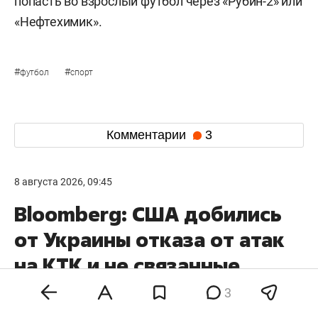
попасть во взрослый футбол через «Рубин-2» или
«Нефтехимик».
#
#
футбол
спорт
Комментарии
3
8 августа 2026, 09:45
Bloomberg: США добились
от Украины отказа от атак
на КТК и не связанные
с Россией танкеры
3