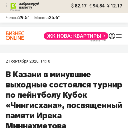
забронируй
$
82.17
€
94.84
¥
12.17
валюту
29.5°
25.6°
Челны
Москва
21 сентября 2020, 14:10
В Казани в минувшие
выходные состоялся турнир
по пейнтболу Кубок
«Чингисхана», посвященный
памяти Ирека
Миннахметова