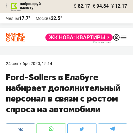
забронируй
$
82.17
€
94.84
¥
12.17
валюту
17.7°
22.5°
Челны
Москва
24 сентября 2020, 15:14
Ford-Sollers в Елабуге
набирает дополнительный
персонал в связи с ростом
спроса на автомобили