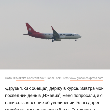
Фото: ©
Maksim Konstantinov
/Global Look Press/
www.globallookpress.com
«Друзья, как обещал, держу в курсе. Завтра мой
последний день в „Ижавиа“, меня попросили, и я
написал заявление об увольнении. Благодарен
судьбе за эти прекрасные 8 лет. Остаюсь на