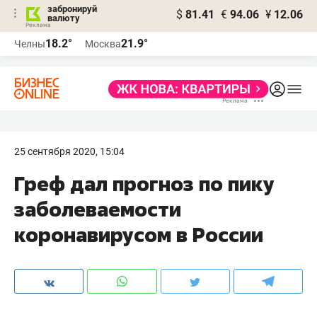
забронируй
$
81.41
€
94.06
¥
12.06
валюту
18.2°
21.9°
Челны
Москва
25 сентября 2020, 15:04
Греф дал прогноз по пику
заболеваемости
коронавирусом в России