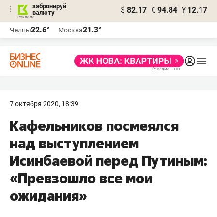
забронируй
$
82.17
€
94.84
¥
12.17
валюту
22.6°
21.3°
Челны
Москва
7 октября 2020, 18:39
Кафельников посмеялся
над выступлением
Исинбаевой перед Путиным:
«Превзошло все мои
ожидания»