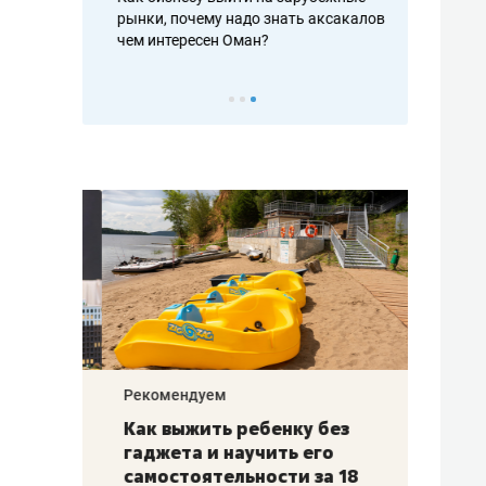
рафакте,
рынки, почему надо знать аксакалов и
о трехкратно
кредитов
чем интересен Оман?
клиентах и ч
Рекомендуем
Рекоме
лья
Как выжить ребенку без
Салих
есте
гаджета и научить его
«Если
а –
самостоятельности за 18
с мин