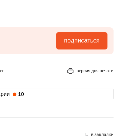
подписаться
er
версия для печати
арии
10
в закладки