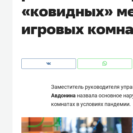
«ковидных» ме
рынки, почему надо знать аксакал
чем интересен Оман?
игровых комна
Заместитель руководителя упра
Авдонина
назвала основное нар
комнатах в условиях пандемии.
Рекомендуем
Рекоме
Оставить шум за волной: как
Психо
строят тишину в казанском
«Дире
ЖК «Заря»
когда 