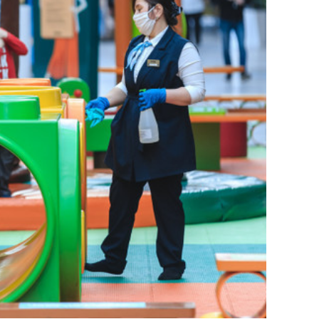
сверхнагрузку
для меня это челлендж
сом»