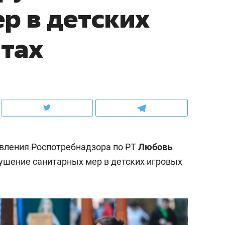
р в детских
ов и
о трехкратном росте цен, дотошных
школьной формы о конт
клиентах и чудных запросах мастеров
налогах и развитии без 
тах
вления Роспотребнадзора по РТ
Любовь
ушение санитарных мер в детских игровых
ндуем
Рекомендуем
терапевт «Фороса»:
Дизайнер-прораб Ната
кторский невроз» –
Наседкина: «Ремонт вм
человек не считает
с мебелью за 2 миллион