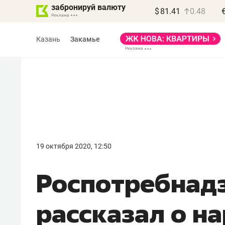
забронируй валюту
$
81.41
0.48
Казань
Закамье
Василь Мазитов
МАРТ
19 октября 2020, 12:50
«Не зная местных
Роспотребнадз
правил, бизнес может
потерять минимум
рассказал о н
полгода»
Как бизнесу выйти на зарубежные