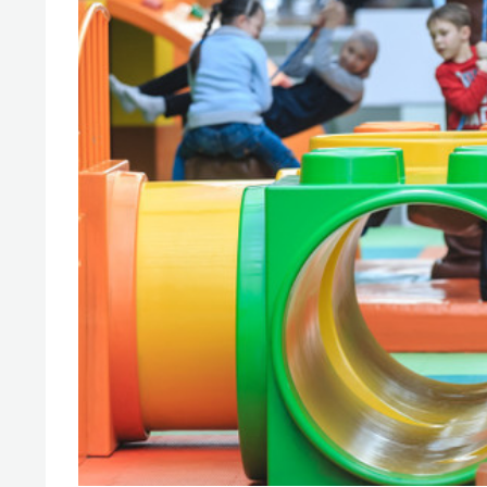
свою 
стрес