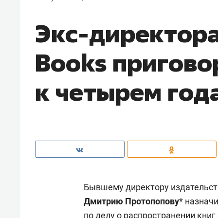
Экс-директора
Books пригово
к четырем год
Бывшему директору издательств
Дмитрию Протопопову
* назнач
по делу о распространении книг