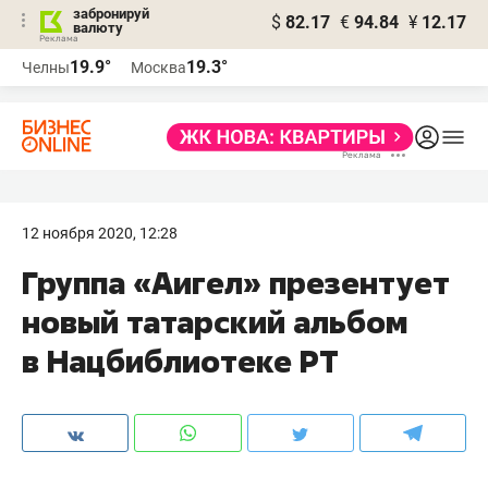
забронируй
$
82.17
€
94.84
¥
12.17
валюту
19.9°
19.3°
Челны
Москва
12 ноября 2020, 12:28
Группа «Аигел» презентует
новый татарский альбом
в Нацбиблиотеке РТ