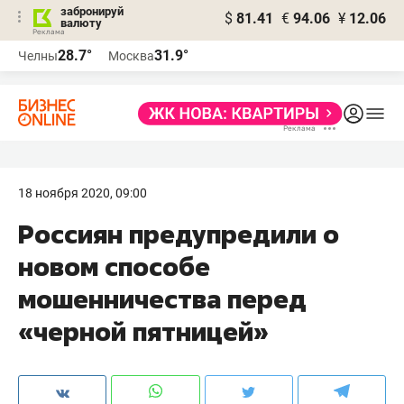
забронируй
$
81.41
€
94.06
¥
12.06
валюту
28.7°
31.9°
Челны
Москва
18 ноября 2020, 09:00
Россиян предупредили о
новом способе
мошенничества перед
«черной пятницей»