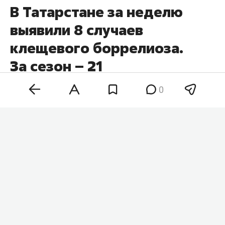
В Татарстане за неделю
выявили 8 случаев
клещевого боррелиоза.
За сезон – 21
0
В Татарстане число выявленных случаев
клещевого боррелиоза за неделю выросло на 8
— до 21. Это почти столько же, сколько
зарегистрировали за весь сезон 2025 года, когда
в республике выявили 22 случая заболевания.
Еще 31 июля
сообщалось
о 13 случаях
клещевого боррелиоза. Об этом