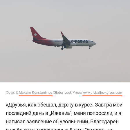
Фото: ©
Maksim Konstantinov
/Global Look Press/
www.globallookpress.com
«Друзья, как обещал, держу в курсе. Завтра мой
последний день в „Ижавиа“, меня попросили, и я
написал заявление об увольнении. Благодарен
судьбе за эти прекрасные 8 лет. Остаюсь на