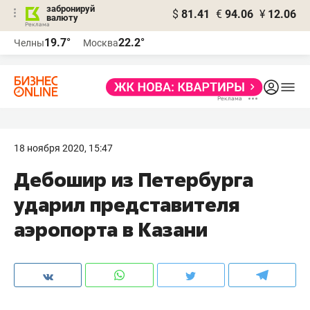
забронируй
$
81.41
€
94.06
¥
12.06
валюту
19.7°
22.2°
Челны
Москва
18 ноября 2020, 15:47
Дебошир из Петербурга
ударил представителя
аэропорта в Казани