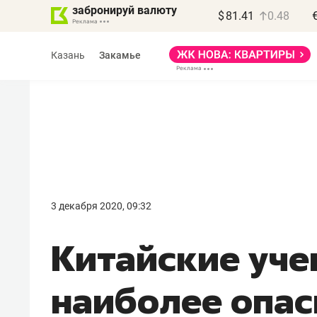
забронируй валюту
$
81.41
0.48
Казань
Закамье
Василь Мазитов
МАРТ
3 декабря 2020, 09:32
«Не зная местных
Китайские уче
правил, бизнес может
потерять минимум
наиболее опас
полгода»
Как бизнесу выйти на зарубежные