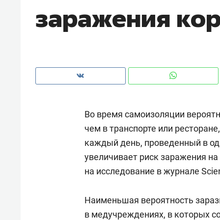
заражения ко
рынки, почему надо знать аксакал
чем интересен Оман?
Во время самоизоляции вероятн
чем в транспорте или ресторане,
каждый день, проведенный в о
увеличивает риск заражения на
на исследование в журнале Scie
Рекомендуем
Рекоме
Падел, фитнес, танцы и даже
Психо
Наименьшая вероятность зараз
ниндзя-зал: как ТРЦ «Франт»
«Дире
в медучреждениях, в которых 
стал Меккой для любителей
когда 