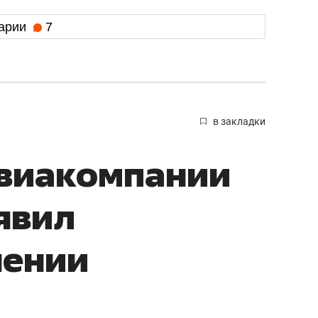
арии
7
в закладки
авиакомпании
явил
нении