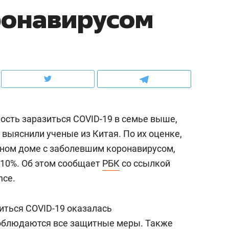
ронавирусом
ов и
о трехкратном росте цен, дотошных
школьной формы о конт
клиентах и чудных запросах мастеров
налогах и развитии без 
ость заразиться COVID-19 в семье выше,
 выяснили ученые из Китая. По их оценке,
дном доме с заболевшим коронавирусом,
 10%. Об этом сообщает
РБК
со ссылкой
nce.
ндуем
Рекомендуем
терапевт «Фороса»:
Дизайнер-прораб Ната
иться COVID-19 оказалась
кторский невроз» –
Наседкина: «Ремонт вм
соблюдаются все защитные меры. Также
человек не считает
с мебелью за 2 миллион