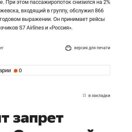
ее. При этом пассажиропоток снизился на 2%
Ижевска, входящий в группу, обслужил 866
в годовом выражении. Он принимает рейсы
чиков S7 Airlines и «Россия».
er
версия для печати
арии
0
в закладки
ит запрет