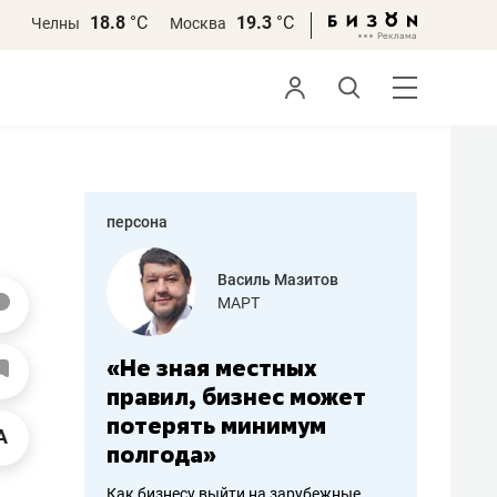
18.8
°С
19.3
°С
Челны
Москва
персона
еменова
Василь Мазитов
»
МАРТ
а: работа
«Не зная местных
«Мне лу
ечься
правил, бизнес может
не зара
вствовать
потерять минимум
чем пот
полгода»
репутац
пошиву
Как бизнесу выйти на зарубежные
Владелец от