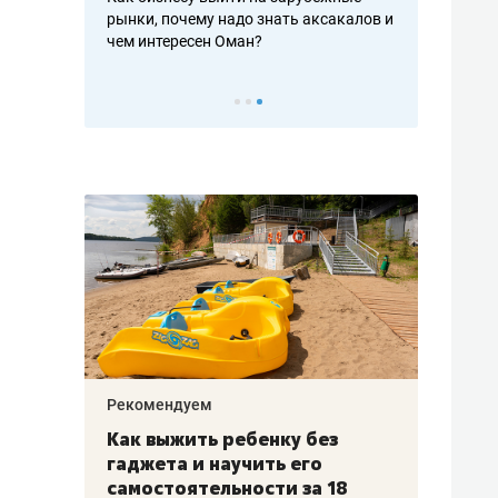
рафакте,
рынки, почему надо знать аксакалов и
о трехкратно
кредитов
чем интересен Оман?
клиентах и ч
Рекомендуем
Рекоме
лья
Как выжить ребенку без
Салих
есте
гаджета и научить его
«Если
а –
самостоятельности за 18
с мин