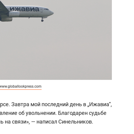
www.globallookpress.com
урсе. Завтра мой последний день в „Ижавиа“,
явление об увольнении. Благодарен судьбе
сь на связи», — написал Синельников.