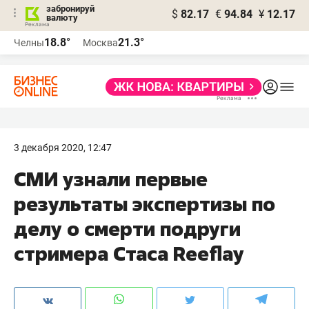
забронируй
$
82.17
€
94.84
¥
12.17
валюту
18.8°
21.3°
Челны
Москва
3 декабря 2020, 12:47
СМИ узнали первые
результаты экспертизы по
делу о смерти подруги
стримера Стаса Reeflay