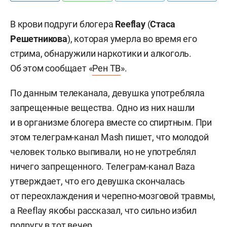
В крови подруги блогера
Reeflay
(
Стаса
Решетникова
), которая умерла во время его
стрима, обнаружили наркотики и алкоголь.
Об этом сообщает «
Рен ТВ
».
По данным телеканала, девушка употребляла
запрещенные вещества. Одно из них нашли
и в организме блогера вместе со спиртным. При
этом телеграм-канал Mash пишет, что молодой
человек только выпивали, но не употреблял
ничего запрещенного. Телеграм-канал Baza
утверждает, что его девушка скончалась
от переохлаждения и черепно-мозговой травмы,
а Reeflay якобы рассказал, что сильно избил
подругу в тот вечер.