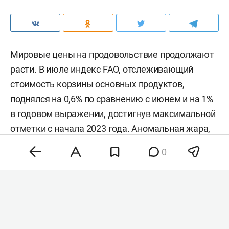
Мировые цены на продовольствие продолжают
расти. В июле индекс FAO, отслеживающий
стоимость корзины основных продуктов,
поднялся на 0,6% по сравнению с июнем и на 1%
в годовом выражении, достигнув максимальной
отметки с начала 2023 года. Аномальная жара,
нестабильность на энергетических рынках и
0
геополитическая напряженность разогнали
цены на зерно, сахар и растительные масла,
тогда как мясо и молочка подешевели. Об этом
сообщила
продовольственная и
сельскохозяйственная организация ООН (FAO).