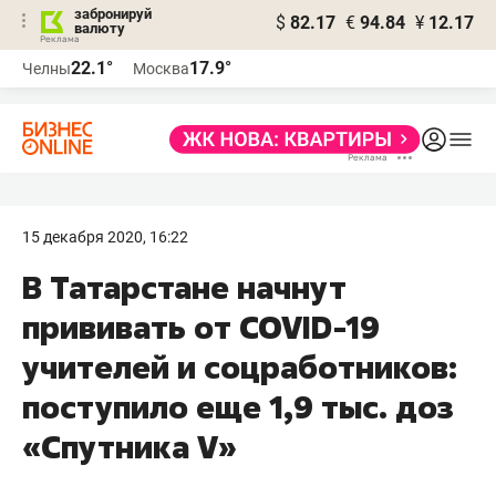
забронируй
$
82.17
€
94.84
¥
12.17
валюту
22.1°
17.9°
Челны
Москва
15 декабря 2020, 16:22
В Татарстане начнут
прививать от COVID-19
учителей и соцработников:
поступило еще 1,9 тыс. доз
«Спутника V»​