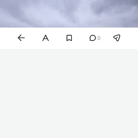
0
Фото: «БИЗНЕС Online»
Всего за ночь средства ПВО перехватили и
уничтожили 153 беспилотника. БПЛА сбили в
том числе над Белгородской, Брянской,
Владимирской, Воронежской, Калужской,