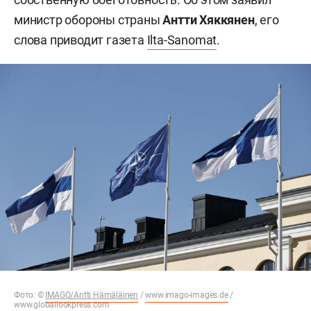
министр обороны страны
Антти Хяккянен
, его
слова приводит газета
Ilta-Sanomat
.
Фото: ©
IMAGO/Antti Hämäläinen
/
www.imago-images.de
/
www.globallookpress.com