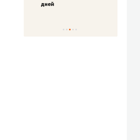
!»
дней
с вер