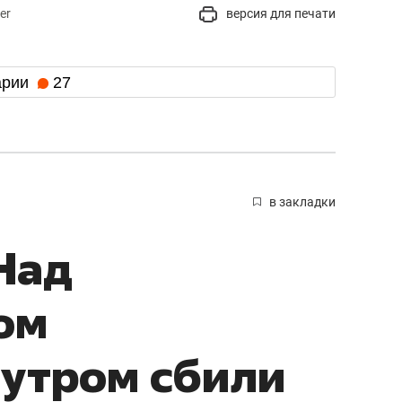
er
версия для печати
арии
27
в закладки
Над
ом
 утром сбили