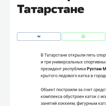
Татарстане
рынки, почему надо знать аксакал
чем интересен Оман?
В Татарстане открыли пять спо
и три универсальных спортивных
президент республики
Рустам М
крытого ледового катка в горо
Рекомендуем
Рекоме
Объект построили за счет средс
Оставить шум за волной: как
Психо
комплекса обустроен каток с и
строят тишину в казанском
«Дире
занятий хоккеем, фигурным кат
ЖК «Заря»
когда 