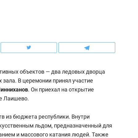
ов и
о трехкратном росте цен, дотошных
школьной формы о конт
клиентах и чудных запросах мастеров
налогах и развитии без 
ртивных объектов — два ледовых дворца
 зала. В церемонии принял участие
инниханов
. Он приехал на открытие
де Лаишево.
ндуем
Рекомендуем
тв из бюджета республики. Внутри
терапевт «Фороса»:
Дизайнер-прораб Ната
скусственным льдом, предназначенный для
кторский невроз» –
Наседкина: «Ремонт вм
анием и массового катания людей. Также
человек не считает
с мебелью за 2 миллион