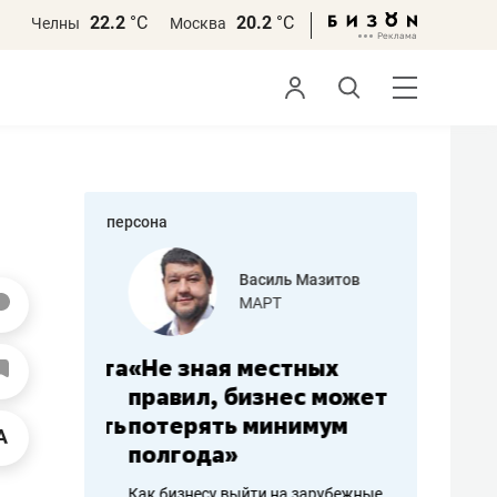
22.2
°С
20.2
°С
Челны
Москва
персона
еменова
Василь Мазитов
»
МАРТ
а: работа
«Не зная местных
«Мне лу
ечься
правил, бизнес может
не зара
вствовать
потерять минимум
чем пот
полгода»
репутац
пошиву
Как бизнесу выйти на зарубежные
Владелец от