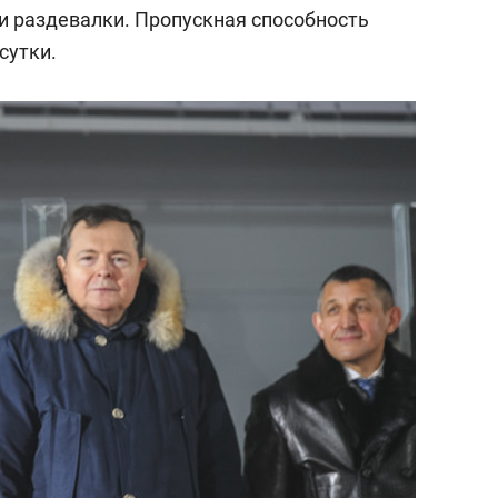
сверхнагрузку
для меня это челлендж
 и раздевалки. Пропускная способность
сом»
сутки.