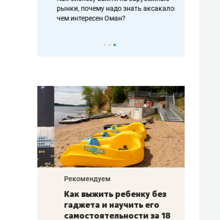
рафакте,
рынки, почему надо знать аксакалов и
о трехкратно
кредитов
чем интересен Оман?
клиентах и ч
Рекомендуем
Рекоме
лья
Как выжить ребенку без
Салих
есте
гаджета и научить его
«Если
а –
самостоятельности за 18
с мин