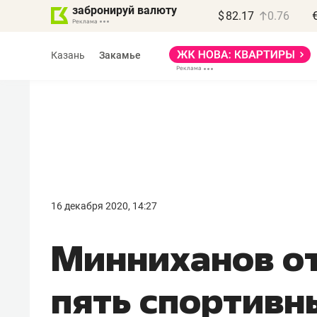
забронируй валюту
$
82.17
0.76
Казань
Закамье
Василь Мазитов
МАРТ
16 декабря 2020, 14:27
«Не зная местных
​Минниханов о
правил, бизнес может
потерять минимум
пять спортивн
полгода»
Как бизнесу выйти на зарубежные