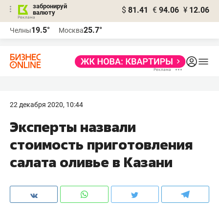
забронируй
$
81.41
€
94.06
¥
12.06
валюту
19.5°
25.7°
Челны
Москва
22 декабря 2020, 10:44
Эксперты назвали
стоимость приготовления
салата оливье в Казани