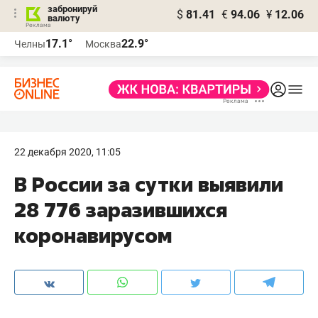
забронируй
$
81.41
€
94.06
¥
12.06
валюту
17.1°
22.9°
Челны
Москва
22 декабря 2020, 11:05
В России за сутки выявили
28 776 заразившихся
коронавирусом