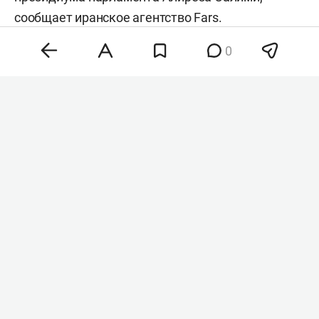
сообщает иранское агентство
Fars
.
0
Фото: «БИЗНЕС Online»
Документ, получивший название