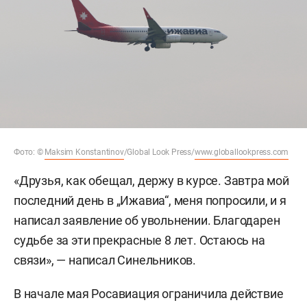
Фото: ©
Maksim Konstantinov
/Global Look Press/
www.globallookpress.com
«Друзья, как обещал, держу в курсе. Завтра мой
последний день в „Ижавиа“, меня попросили, и я
написал заявление об увольнении. Благодарен
судьбе за эти прекрасные 8 лет. Остаюсь на
связи», — написал Синельников.
В начале мая Росавиация ограничила действие